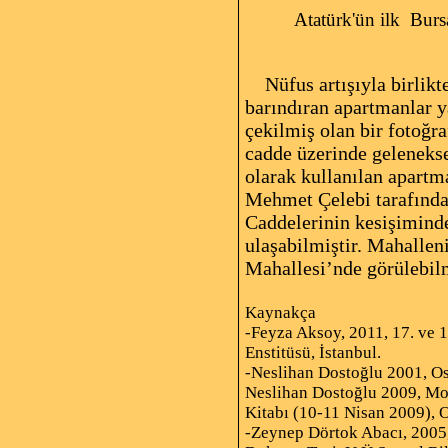
Atatürk'ün ilk Bursa ge
Nüfus artışıyla birlikte
barındıran apartmanlar 
çekilmiş olan bir fotoğr
cadde üzerinde gelenekse
olarak kullanılan apart
Mehmet Çelebi tarafında
Caddelerinin kesişiminde
ulaşabilmiştir. Mahalle
Mahallesi’nde görülebil
Kaynakça
-Feyza Aksoy, 2011, 17. ve 
Enstitüsü, İstanbul.
-Neslihan Dostoğlu 2001, Os
Neslihan Dostoğlu 2009, M
Kitabı (10-11 Nisan 2009), 
-Zeynep Dörtok Abacı, 2005