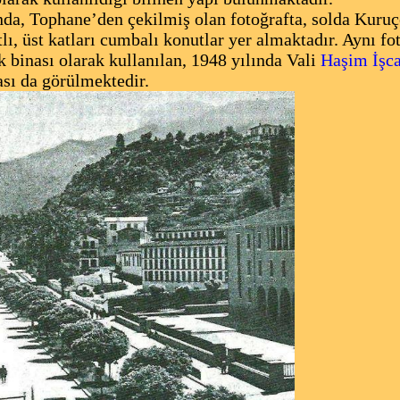
unda, Tophane’den çekilmiş olan fotoğrafta, solda Kuru
tlı, üst katları cumbalı konutlar yer almaktadır. Aynı fot
inası olarak kullanılan, 1948 yılında Vali
Haşim İşc
sı da görülmektedir.