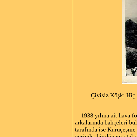
Çivisiz Köşk: Hiç çiv
1938 yılına ait hava fot
arkalarında bahçeleri bu
tarafında ise Kuruçeşme 
yerinde, bir dönem otel o