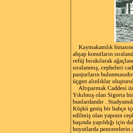
Kaymakamlık binasından ç
ahşap konutların sıralan
refüj bırakılarak ağaçlan
sıralanmış, cepheleri cad
panjurların bulunmasıdır
üçgen alınlıklar oluşturul
Altıparmak Caddesi üze
Yıkılmış olan Sigorta bi
bunlardandır . Stadyumda
Köşkü geniş bir bahçe içe
edilmiş olan yapının cep
başında yapıldığı için da
boyutlarda pencerelerin a