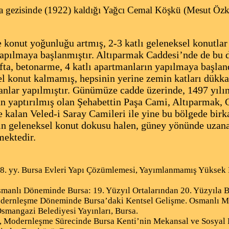
zisinde (1922) kaldığı Yağcı Cemal Köşkü (Mesut Özkes
 konut yoğunluğu artmış, 2-3 katlı geleneksel konutlar 
yapılmaya başlanmıştır. Altıparmak Caddesi’nde de bu 
afta, betonarme, 4 katlı apartmanların yapılmaya başl
l konut kalmamış, hepsinin yerine zemin katları dükkan,
manlar yapılmıştır. Günümüze cadde üzerinde, 1497 yı
n yaptırılmış olan Şehabettin Paşa Cami, Altıparmak,
 kalan Veled-i Saray Camileri ile yine bu bölgede birk
nin geleneksel konut dokusu halen, güney yönünde uza
mektedir.
18. yy. Bursa Evleri Yapı Çözümlemesi, Yayımlanmamış Yüksek 
manlı Döneminde Bursa: 19. Yüzyıl Ortalarından 20. Yüzyıla B
odernleşme Döneminde Bursa’daki Kentsel Gelişme. Osmanlı 
Osmangazi Belediyesi Yayınları, Bursa.
, Modernleşme Sürecinde Bursa Kenti’nin Mekansal ve Sosyal