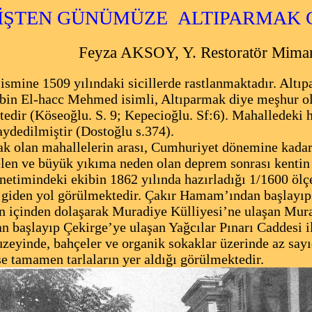
İŞTEN GÜNÜMÜZE
ALTIPARMAK 
Feyza AKSOY, Y. Restoratör Mima
ismine 1509 yılındaki sicillerde rastlanmaktadır. Altı
in El-hacc Mehmed isimli, Altıparmak diye meşhur olan
tedir (Köseoğlu. S. 9; Kepecioğlu. Sf:6). Mahalledeki h
aydedilmiştir (Dostoğlu s.374).
k olan mahallelerin arası, Cumhuriyet dönemine kadar
len ve büyük yıkıma neden olan deprem sonrası kenti
etimindeki ekibin 1862 yılında hazırladığı 1/1600 öl
 giden yol görülmektedir. Çakır Hamam’ından başlayıp
 içinden dolaşarak Muradiye Külliyesi’ne ulaşan Mur
başlayıp Çekirge’ye ulaşan Yağcılar Pınarı Caddesi il
eyinde, bahçeler ve organik sokaklar üzerinde az sayı
e tamamen tarlaların yer aldığı görülmektedir.