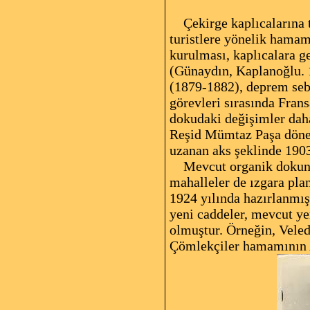
Çekirge kaplıcalarına te
turistlere yönelik hamaml
kurulması, kaplıcalara ge
(Günaydın, Kaplanoğlu. 1
(1879-1882), deprem sebe
görevleri sırasında Fran
dokudaki değişimler daha
Reşid Mümtaz Paşa dönem
uzanan aks şeklinde 1903
Mevcut organik dokunun 
mahalleler de ızgara plan
1924 yılında hazırlanmış
yeni caddeler, mevcut yer
olmuştur. Örneğin, Veled
Çömlekçiler hamamının Al