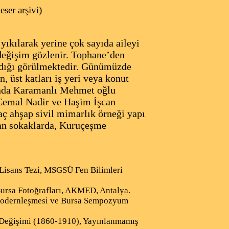
er arşivi)
yıkılarak yerine çok sayıda aileyi
değişim gözlenir. Tophane’den
andığı görülmektedir. Günümüzde
 üst katları iş yeri veya konut
lında Karamanlı Mehmet oğlu
 Cemal Nadir ve Haşim İşcan
aç ahşap sivil mimarlık örneği yapı
nan sokaklarda, Kuruçeşme
Lisans Tezi, MSGSÜ Fen Bilimleri
ursa Fotoğrafları, AKMED, Antalya.
Modernleşmesi ve Bursa Sempozyum
 Değişimi (1860-1910), Yayınlanmamış