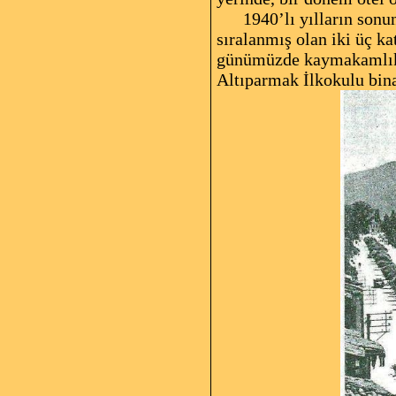
1940’lı yılların son
sıralanmış olan iki üç ka
günümüzde kaymakamlık b
Altıparmak İlkokulu bina