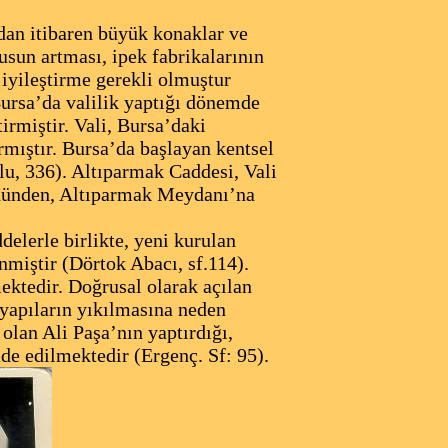
dan itibaren büyük konaklar ve
usun artması, ipek fabrikalarının
 iyileştirme gerekli olmuştur
Bursa’da valilik yaptığı dönemde
rmiştir. Vali, Bursa’daki
rmıştır. Bursa’da başlayan kentsel
u, 336). Altıparmak Caddesi, Vali
nünden, Altıparmak Meydanı’na
lerle birlikte, yeni kurulan
nmiştir (Dörtok Abacı, sf.114).
ektedir. Doğrusal olarak açılan
 yapıların yıkılmasına neden
olan Ali Paşa’nın yaptırdığı,
de edilmektedir (Ergenç. Sf: 95).