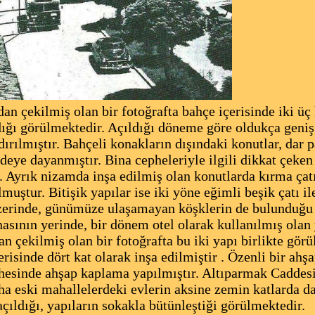
ekilmiş olan bir fotoğrafta bahçe içerisinde iki üç k
dığı görülmektedir. Açıldığı döneme göre oldukça geniş
dırılmıştır. Bahçeli konakların dışındaki konutlar, dar 
deye dayanmıştır. Bina cepheleriyle ilgili dikkat çeken
. Ayrık nizamda inşa edilmiş olan konutlarda kırma çat
muştur. Bitişik yapılar ise iki yöne eğimli beşik çatı il
rinde, günümüze ulaşamayan köşklerin de bulunduğu f
nasının yerinde, bir dönem otel olarak kullanılmış ola
n çekilmiş olan bir fotoğrafta bu iki yapı birlikte gör
risinde dört kat olarak inşa edilmiştir . Özenli bir ahşa
hesinde ahşap kaplama yapılmıştır. Altıparmak Caddesi
ha eski mahallelerdeki evlerin aksine zemin katlarda da 
çıldığı, yapıların sokakla bütünleştiği görülmektedir.