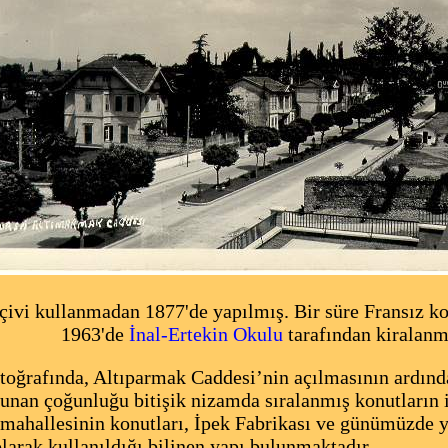
i kullanmadan 1877'de yapılmış. Bir süre Fransız kon
1963'de
İnal-Ertekin Okulu
tarafından kiralanm
oğrafında, Altıparmak Caddesi’nin açılmasının ardında
lunan çoğunluğu bitişik nizamda sıralanmış konutların 
mahallesinin konutları, İpek Fabrikası ve günümüzde y
larak kullanıldığı bilinen yapı bulunmaktadır.