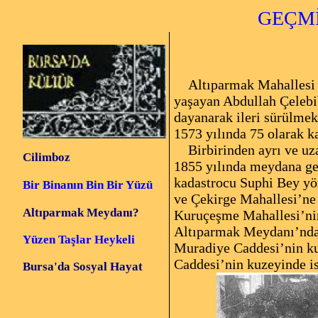
GEÇM
Altıparmak Mahallesi 
yaşayan Abdullah Çelebib
dayanarak ileri sürülmek
1573 yılında 75 olarak k
Birbirinden ayrı ve uza
Cilimboz
1855 yılında meydana ge
kadastrocu Suphi Bey yön
Bir Binanın Bin Bir Yüzü
ve Çekirge Mahallesi’ne
Altıparmak Meydanı?
Kuruçeşme Mahallesi’nin
Altıparmak Meydanı’ndan 
Yüzen Taşlar Heykeli
Muradiye Caddesi’nin kuz
Caddesi’nin kuzeyinde is
Bursa'da Sosyal Hayat