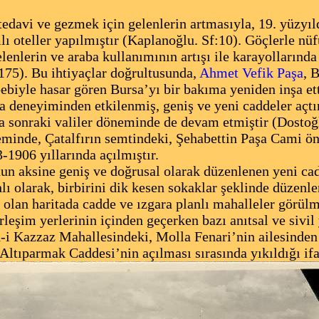
davi ve gezmek için gelenlerin artmasıyla, 19. yüzyıl
ı oteller yapılmıştır (Kaplanoğlu. Sf:10). Göçlerle nüf
lenlerin ve araba kullanımının artışı ile karayollarında
75). Bu ihtiyaçlar doğrultusunda,
Ahmet Vefik Paşa
, 
biyle hasar gören Bursa’yı bir bakıma yeniden inşa etti
sa deneyiminden etkilenmiş, geniş ve yeni caddeler açtı
 sonraki valiler döneminde de devam etmiştir (Dostoğl
inde, Çatalfırın semtindeki, Şehabettin Paşa Cami ö
-1906 yıllarında açılmıştır.
aksine geniş ve doğrusal olarak düzenlenen yeni cadde
lı olarak, birbirini dik kesen sokaklar şeklinde düzenle
 olan haritada cadde ve ızgara planlı mahalleler görülm
leşim yerlerinin içinden geçerken bazı anıtsal ve sivil
-i Kazzaz Mahallesindeki, Molla Fenari’nin ailesinden 
tıparmak Caddesi’nin açılması sırasında yıkıldığı ifa