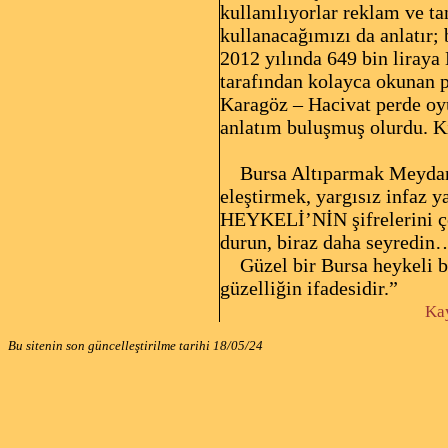
kullanılıyorlar reklam ve ta
kullanacağımızı da anlatır; b
2012 yılında 649 bin liraya
tarafından kolayca okunan 
Karagöz – Hacivat perde oyun
anlatım buluşmuş olurdu. 
Bursa Altıparmak Meydanı’
eleştirmek, yargısız infaz
HEYKELİ’NİN şifrelerini çöz
durun, biraz daha seyredi
Güzel bir Bursa heykeli bu,
güzelliğin ifadesidir.”
Kay
Bu sitenin son güncelleştirilme tarihi
18/05/24