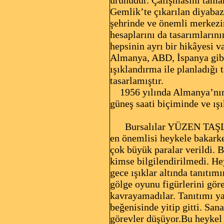
ürünüdür. Çalışmasını tamam
Gemlik’te çıkarılan diyaba
şehrinde ve önemli merkezind
hesaplarını da tasarımlarını
hepsinin ayrı bir hikâyesi v
Almanya, ABD, İspanya gibi 
ışıklandırma ile planladığı 
tasarlamıştır.
1956 yılında Almanya’nın M
güneş saati biçiminde ve ışı
Bursalılar YÜZEN TAŞLAR 
en önemlisi heykele bakarke
çok büyük paralar verildi. 
kimse bilgilendirilmedi. He
gece ışıklar altında tanıtı
gölge oyunu figürlerini göre
kavrayamadılar. Tanıtımı ya
beğenisinde yitip gitti. San
görevler düşüyor.Bu heykel 