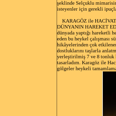
şeklinde Selçuklu mimarisin
isteyenler için gerekli ipu
KARAGÖZ ile HACİVAT 
DÜNYANIN HAREKET EDEN 
dünyada yaptığı hareketli he
eden bu heykel çalışması sü
hikâyelerinden çok etkilenen
dostluklarını taşlarla anlat
yerleştirilmiş 7 ve 8 tonluk
tasarladım. Karagöz ile Hac
gölgeler heykeli tamamlama