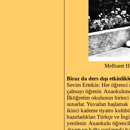
Mefharet Hanım(so
Biraz da ders dışı etkinlik
Sevim Ertekin: Her öğrenci 
çalmayı öğrenir. Anaokulund
İlköğretim okulunun birinci ba
sunarlar. Yuvadan başlamak üz
ikinci kademe tiyatro kulübü h
hazırladıkları Türkçe ve İngi
yenilenir. Anaokulu öğrenciler
akşam ve hafta sonlarında ba