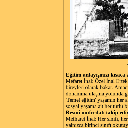
Altıparmak'ta
Eğitim anlayışınızı kısaca 
Mefaret İnal: Özel İnal Erte
bireyleri olarak bakar. Amacı
donanıma ulaşma yolunda güve
'Temel eğitim' yaşamın her a
sosyal yaşama ait her türlü b
Resmi müfredatı takip edi
Mefharet İnal: Her sınıfı, h
yalnızca birinci sınıfı okutu