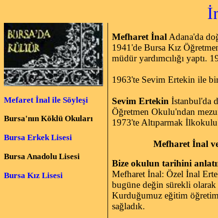
İnal Er
Mefharet İnal
Adana'da doğd
1941'de Bursa Kız Öğretmen 
müdür yardımcılığı yaptı. 19
1963'te Sevim Ertekin ile bir
Mefaret İnal ile Söyleşi
Sevim Ertekin
İstanbul'da d
Öğretmen Okulu'ndan mezun o
Bursa'nın Köklü Okuları
1973'te Altıparmak İlkokulu
Bursa Erkek Lisesi
Mefharet İnal ve
Bursa Anadolu Lisesi
Bize okulun tarihini anlatı
Mefharet İnal: Özel İnal Er
Bursa Kız Lisesi
bugüne değin sürekli olarak e
Kurduğumuz eğitim öğretim s
sağladık.