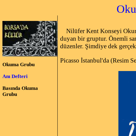
Okuma Gru
Nilüfer Kent Konseyi Okuma 
duyan bir gruptur. Önemli sanat
düzenler. Şimdiye dek gerçekl
Picasso İstanbul'da (Resim S
Okuma Grubu
Anı Defteri
Basında Okuma
Grubu