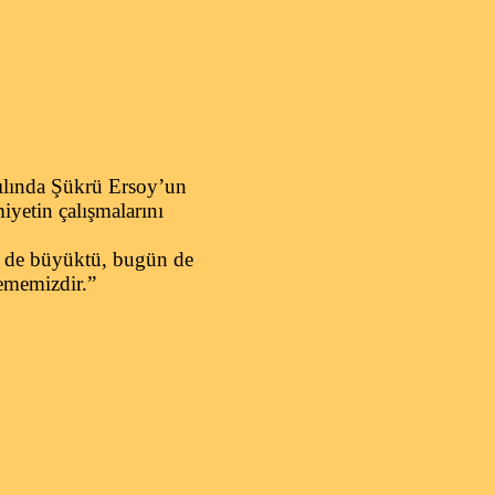
ılında Şükrü Ersoy’un
iyetin çalışmalarını
e de büyüktü, bugün de
ememizdir.”