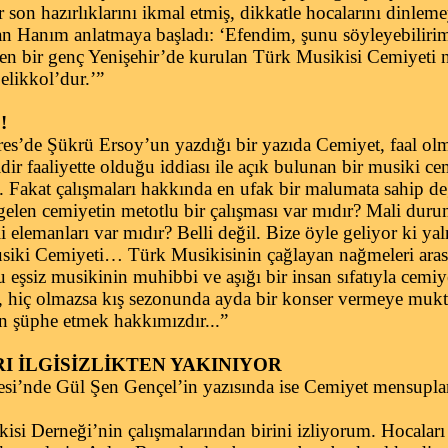
er son hazırlıklarını ikmal etmiş, dikkatle hocalarını dinlem
an Hanım anlatmaya başladı: ‘Efendim, şunu söyleyebilirim
erden bir genç Yenişehir’de kurulan Türk Musikisi Cemiyeti
elikkol’dur.’”
!
’de Şükrü Ersoy’un yazdığı bir yazıda Cemiyet, faal olma
r faaliyette olduğu iddiası ile açık bulunan bir musiki ce
. Fakat çalışmaları hakkında en ufak bir malumata sahip değ
 gelen cemiyetin metotlu bir çalışması var mıdır? Mali duru
i elemanları var mıdır? Belli değil. Bize öyle geliyor ki yal
Musiki Cemiyeti… Türk Musikisinin çağlayan nağmeleri aras
eşsiz musikinin muhibbi ve aşığı bir insan sıfatıyla cemiye
, hiç olmazsa kış sezonunda ayda bir konser vermeye mukt
n şüphe etmek hakkımızdır...”
 İLGİSİZLİKTEN YAKINIYOR
i’nde Gül Şen Gençel’in yazısında ise Cemiyet mensupları
i Derneği’nin çalışmalarından birini izliyorum. Hocaları