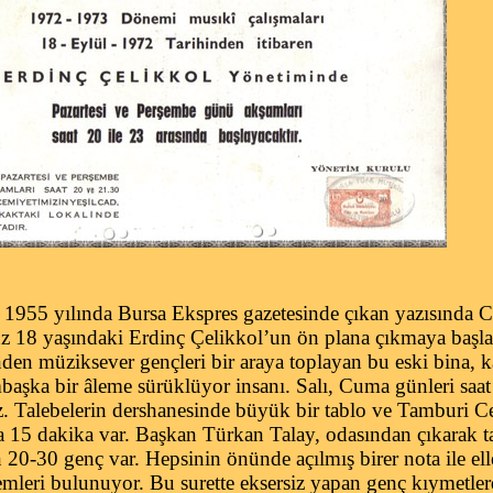
1955 yılında Bursa Ekspres gazetesinde çıkan yazısında C
nüz 18 yaşındaki Erdinç Çelikkol’un ön plana çıkmaya başl
en müziksever gençleri bir araya toplayan bu eski bina, k
mbaşka bir âleme sürüklüyor insanı. Salı, Cuma günleri saa
z. Talebelerin dershanesinde büyük bir tablo ve Tamburi 
a 15 dakika var. Başkan Türkan Talay, odasından çıkarak t
 20-30 genç var. Hepsinin önünde açılmış birer nota ile el
emleri bulunuyor. Bu surette eksersiz yapan genç kıymetler