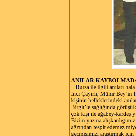
ANILAR KAYBOLMAD
Bursa ile ilgili anıları hal
İnci Çayırlı, Münir Bey’in 
kişinin belleklerindeki anı
Birgit’le sağlığında görüş
çok kişi ile ağabey-kardeş 
Bizim yazma alışkanlığımız
ağzından tespit edemez miy
geçmişimizi araştırmak için 