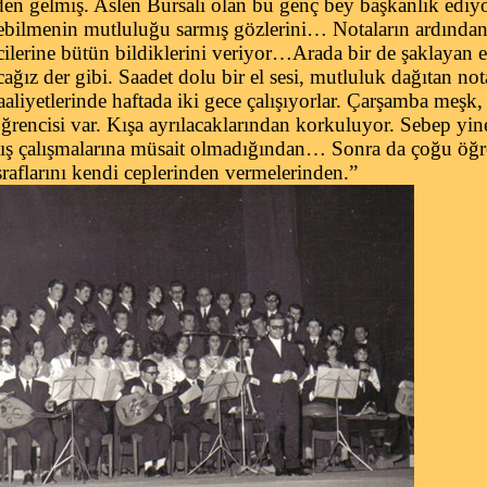
n gelmiş. Aslen Bursalı olan bu genç bey başkanlık ediyor
ebilmenin mutluluğu sarmış gözlerini… Notaların ardından 
ilerine bütün bildiklerini veriyor…Arada bir de şaklayan e
acağız der gibi. Saadet dolu bir el sesi, mutluluk dağıtan 
aliyetlerinde haftada iki gece çalışıyorlar. Çarşamba meşk
rencisi var. Kışa ayrılacaklarından korkuluyor. Sebep yin
ış çalışmalarına müsait olmadığından… Sonra da çoğu öğr
sraflarını kendi ceplerinden vermelerinden.”