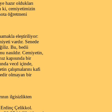
eye hazır oldukları
 ki, cemiyetimizin
 nota öğretmeni
makla eleştiriliyor:
miyeti vardır. Senede
iliz. Bu, bedii
mu nasıldır. Cemiyetin,
nız kapısında bir
ında vecd içinde,
tin çalışmalarını kafi
edir olmayan bir
nın ilgisizlikten
 Erdinç Çelikkol.