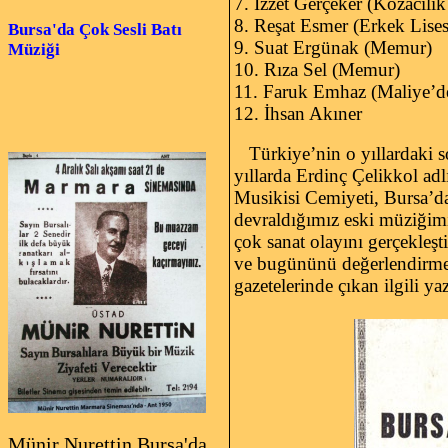
7. İzzet Gerçeker (Kozacıl
8. Reşat Esmer (Erkek Lise
Bursa'da Çok Sesli Batı
9. Suat Ergünak (Memur)
Müziği
10. Rıza Sel (Memur)
11. Faruk Emhaz (Maliye’
12. İhsan Akıner
Türkiye’nin o yıllardaki so
yıllarda Erdinç Çelikkol adl
Musikisi Cemiyeti, Bursa’da
devraldığımız eski müziğimiz
çok sanat olayını gerçekleş
ve bugününü değerlendirmed
gazetelerinde çıkan ilgili y
Münir Nurettin Bursa'da