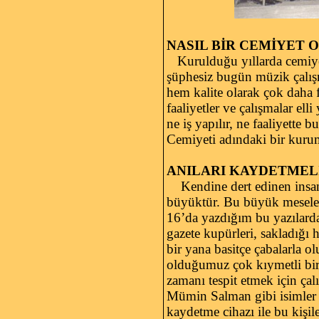
NASIL BİR CEMİYET 
Kurulduğu yıllarda cemiyeti
şüphesiz bugün müzik çalışm
hem kalite olarak çok daha 
faaliyetler ve çalışmalar e
ne iş yapılır, ne faaliyett
Cemiyeti adındaki bir kuru
ANILARI KAYDETMELİ
Kendine dert edinen insanl
büyüktür. Bu büyük mesele
16’da yazdığım bu yazılarda
gazete kupürleri, sakladığı
bir yana basitçe çabalarla 
olduğumuz çok kıymetli bir
zamanı tespit etmek için ça
Mümin Salman gibi isimler ha
kaydetme cihazı ile bu kişil