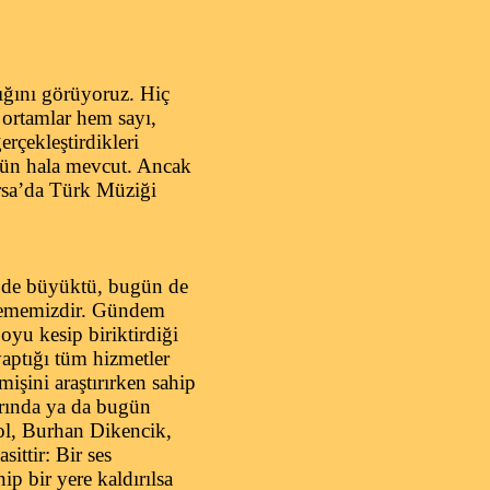
ığını görüyoruz. Hiç
 ortamlar hem sayı,
rçekleştirdikleri
ugün hala mevcut. Ancak
ursa’da Türk Müziği
e de büyüktü, bugün de
emememizdir. Gündem
yu kesip biriktirdiği
yaptığı tüm hizmetler
işini araştırırken sahip
arında ya da bugün
kol, Burhan Dikencik,
ittir: Bir ses
ip bir yere kaldırılsa