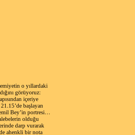
emiyetin o yıllardaki
adığını görüyoruz:
apısından içeriye
t 21.15’de başlayan
Cemil Bey’in portresi…
alebelerin olduğu
lerinde darp vurarak
de ahenkli bir nota