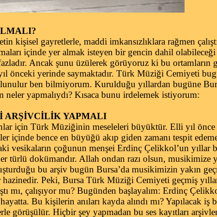
OLMALI?
n kişisel gayretlerle, maddi imkansızlıklara rağmen çalışt
aları içinde yer almak isteyen bir gencin dahil olabileceği
fazladır. Ancak şunu üzülerek görüyoruz ki bu ortamların ge
lli yıl önceki yerinde saymaktadır. Türk Müziği Cemiyeti b
e bulunulur ben bilmiyorum. Kurulduğu yıllardan bugüne B
m neler yapmalıydı? Kısaca bunu irdelemek istiyorum:
 ARŞİVCİLİK YAPMALI
ar için Türk Müziğinin meseleleri büyüktür. Elli yıl önc
ler içinde bence en büyüğü akıp giden zamanı tespit ed
ki vesikaların çoğunun menşei Erdinç Çelikkol’un yıllar bo
 her türlü dokümandır. Allah ondan razı olsun, musikimize 
oluşturduğu bu arşiv bugün Bursa’da musikimizin yakın geçm
 hazinedir. Peki, Bursa Türk Müziği Cemiyeti geçmiş yıll
lıştı mı, çalışıyor mu? Bugünden başlayalım: Erdinç Çelik
yatta. Bu kişilerin anıları kayda alındı mı? Yapılacak iş bas
erle görüşülür. Hiçbir şey yapmadan bu ses kayıtları arşivlen