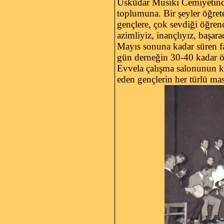
Üsküdar Musiki Cemiyetinde
toplumuna. Bir şeyler öğret
gençlere, çok sevdiği öğrenc
azimliyiz, inançlıyız, başar
Mayıs sonuna kadar süren fa
gün derneğin 30-40 kadar öğ
Evvela çalışma salonunun k
eden gençlerin her türlü ma