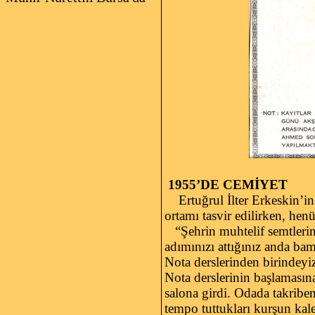
1955’DE CEMİYET
Ertuğrul İlter Erkeskin’in 
ortamı tasvir edilirken, he
“Şehrin muhtelif semtlerind
adımınızı attığınız anda ba
Nota derslerinden birindeyi
Nota derslerinin başlamasın
salona girdi. Odada takriben
tempo tuttukları kurşun kal