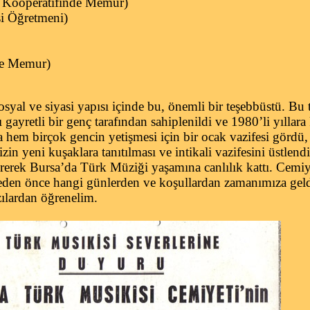
ık Kooperatifinde Memur)
si Öğretmeni)
de Memur)
syal ve siyasi yapısı içinde bu, önemli bir teşebbüstü. Bu 
ı gayretli bir genç tarafından sahiplenildi ve 1980’li yıllar
 hem birçok gencin yetişmesi için bir ocak vazifesi gördü
in yeni kuşaklara tanıtılması ve intikali vazifesini üstlend
tirerek Bursa’da Türk Müziği yaşamına canlılık kattı. Cemi
en önce hangi günlerden ve koşullardan zamanımıza geldiğ
azılardan öğrenelim.