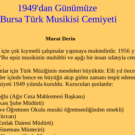
1949'dan Günümüze
Türk Musikisi Cemiyeti
Murat Derin
için çok kıymetli çalışmalar yapmaya muktedirdir. 1956 y
Bu eşsiz musikinin muhibbi ve aşığı bir insan sıfatıyla cem
.
lar için Türk Müziğinin meseleleri büyüktür. Elli yıl önc
er içinde bence en büyüğü akıp giden zamanı tespit edem
ti 1949 yılında kuruldu. Kurucuları şunlardır:
oğlu (Ağır Ceza Mahkemesi Başkanı)
nkası Şube Müdürü)
 ve Öğretmen Okulu musiki öğretmenliğinden emekli)
üccarı)
 Emlak Dairesi Müdürü)
Sineması Müsteciri)