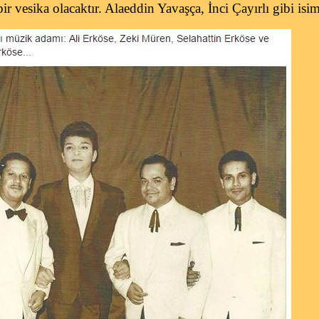
ir vesika olacaktır. Alaeddin Yavaşça, İnci Çayırlı gibi isim