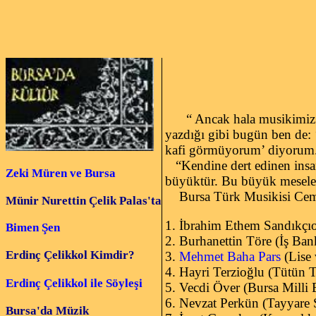
Bursa 
“ Ancak hala musikimiz 
yazdığı gibi bugün ben de: ‘
kafi görmüyorum’ diyorum
“Kendine dert edinen insan
Zeki Müren ve Bursa
büyüktür. Bu büyük meselel
Bursa Türk Musikisi Cemiye
Münir Nurettin Çelik Palas'ta
1. İbrahim Ethem Sandıkçı
Bimen Şen
2. Burhanettin Töre (İş Ba
Erdinç Çelikkol Kimdir?
3.
Mehmet Baha Pars
(Lise
4. Hayri Terzioğlu (Tütün T
Erdinç Çelikkol ile Söyleşi
5. Vecdi Över (Bursa Milli
6. Nevzat Perkün (Tayyare 
Bursa'da Müzik