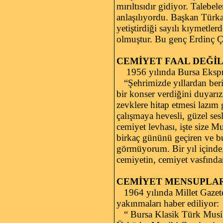
mırıltısıdır gidiyor. Talebel
anlaşılıyordu. Başkan Türk
yetiştirdiği sayılı kıymetl
olmuştur. Bu genç Erdinç Ç
CEMİYET FAAL DEĞİL
1956 yılında Bursa Ekspres
“Şehrimizde yıllardan beridi
bir konser verdiğini duyarız
zevklere hitap etmesi lazım
çalışmaya hevesli, güzel sesl
cemiyet levhası, işte size 
birkaç gününü geçiren ve bu 
görmüyorum. Bir yıl içinde
cemiyetin, cemiyet vasfında
CEMİYET MENSUPLARI
1964 yılında Millet Gazetes
yakınmaları haber ediliyor:
“ Bursa Klasik Türk Musikis