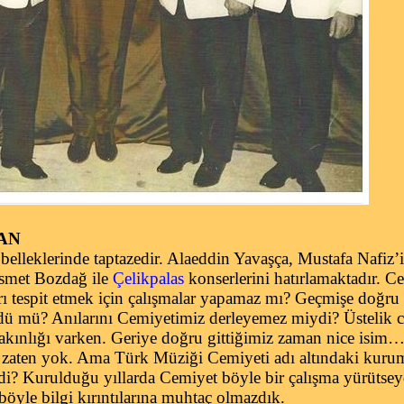
AN
a belleklerinde taptazedir. Alaeddin Yavaşça, Mustafa Nafiz’
İsmet Bozdağ ile
Çelikpalas
konserlerini hatırlamaktadır. C
ları tespit etmek için çalışmalar yapamaz mı? Geçmişe doğru
üldü mü? Anılarını Cemiyetimiz derleyemez miydi? Üstelik
yakınlığı varken. Geriye doğru gittiğimiz zaman nice isim…
 zaten yok. Ama Türk Müziği Cemiyeti adı altındaki kurum
di? Kurulduğu yıllarda Cemiyet böyle bir çalışma yürütse
böyle bilgi kırıntılarına muhtaç olmazdık.