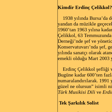
Kimdir Erdinç Çelikkol?
1938 yılında Bursa’da doğ
yandan da müzikle geçecek
1960’tan 1963 yılına kada
Çelikkol, 63 Temmuzunda m
Derneği’nde şef ve yönetic
Konservatuvarı’nda şef, g
yılında sanatçı olarak ata
emekli olduğu Mart 2003 y
Erdinç Çelikkol şefliği ve
Bugüne kadar 600’ten fazla
numaralandırılarak. 1991 
güzel ne olursun” isimli ni
Türk Musikisi Dili
ve
Erdi
Tek Şarkılık Solist