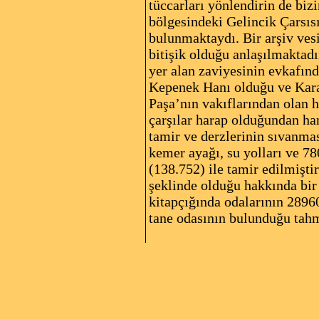
tüccarları yönlendirin de biz
bölgesindeki Gelincik Çarsıs
bulunmaktaydı. Bir arşiv ves
bitişik olduğu anlaşılmaktadı
yer alan zaviyesinin evkafın
Kepenek Hanı olduğu ve Kara
Paşa’nın vakıflarından olan h
çarşılar harap olduğundan han
tamir ve derzlerinin sıvanmas
kemer ayağı, su yolları ve 78
(138.752) ile tamir edilmişt
şeklinde olduğu hakkında bi
kitapçığında odalarının 2896
tane odasının bulunduğu tahmi