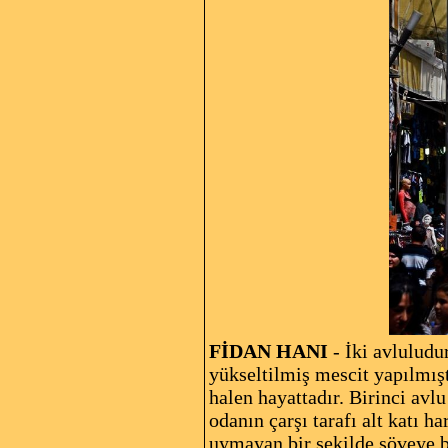
FİDAN HANI
- İki avluludu
yükseltilmiş mescit yapılmıştı
halen hayattadır. Birinci avlu
odanın çarşı tarafı alt katı h
uymayan bir şekilde söveye ba