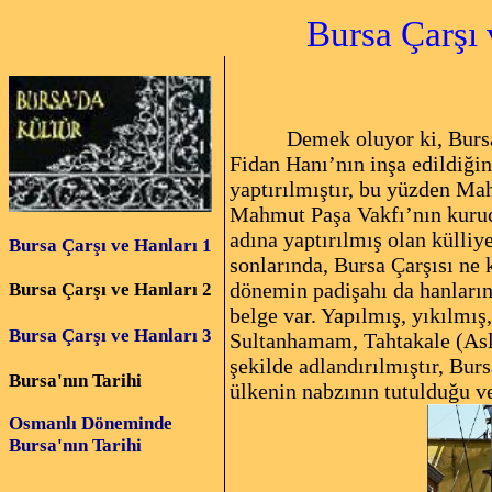
Bursa Çarşı ve 
Demek oluyor ki, Bursa
Fidan Hanı’nın inşa edildiği
yaptırılmıştır, bu yüzden Ma
Mahmut Paşa Vakfı’nın kuruc
adına yaptırılmış olan külliy
Bursa Çarşı ve Hanları 1
sonlarında, Bursa Çarşısı ne 
dönemin padişahı da hanlarını
Bursa Çarşı ve Hanları 2
belge var. Yapılmış, yıkılmı
Bursa Çarşı ve Hanları 3
Sultanhamam, Tahtakale (Aslı
şekilde adlandırılmıştır, Bur
Bursa'nın Tarihi
ülkenin nabzının tutulduğu ve
Osmanlı Döneminde
Bursa'nın Tarihi