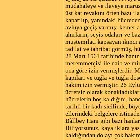
müdahaleye ve ilaveye maruz k
üst kat revakını örten bazı il
kapatılıp, yanındaki hücreden
avluya geçiş varmış; kemer a
ahırların, seyis odaları ve b
müştemilatı kapsayan ikinci a
tadilat ve tahribat görmüş, h
28 Mart 1561 tarihinde hanın 
meremmetçisi ile naib ve mim
ona göre izin vermişlerdir. M
kapıları ve tuğla ve tuğla dö
hakim izin vermiştir. 26 Eylü
ücretsiz olarak konakladıklar
hücrelerin boş kaldığını, han
tarihli bir kadı sicilinde, b
ellerindeki belgelere istinade
Bâlîbey Hanı gibi bazı hanlar
Biliyorsunuz, kayalıklara ya
kaldığından dolayı çok bakım