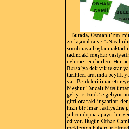
Burada, Osmanlı’nın mimar
zorlaşmakta ve “-Nasıl olu
sorulmaya başlanmaktadır.
tadındaki meşhur vasiyetin
eyleme rençberlere Her ne i
Bursa’ya dek yık tekrar y
tarihleri arasında beylik 
var. Beldeleri imar etmeye
Meşhur Tancalı Müslüman s
geliyor, İznik’ e geliyor 
gitti oradaki inşaatları de
hızlı bir imar faaliyetine 
şehrin dışına apayrı bir y
ediyor. Bugün Orhan Cami
mektepten haberdar olmadı