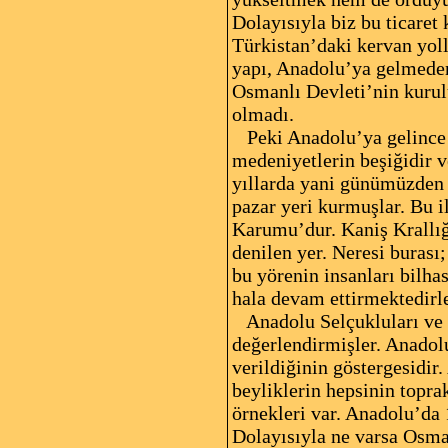
Dolayısıyla biz bu ticaret
Türkistan’daki kervan yoll
yapı, Anadolu’ya gelmeden
Osmanlı Devleti’nin kurulu
olmadı.
Peki Anadolu’ya gelince ç
medeniyetlerin beşiğidir v
yıllarda yani günümüzden 5
pazar yeri kurmuşlar. Bu i
Karumu’dur. Kaniş Krallığ
denilen yer. Neresi burası;
bu yörenin insanları bilhas
hala devam ettirmektedirle
Anadolu Selçukluları ve s
değerlendirmişler. Anadol
verildiğinin göstergesidi
beyliklerin hepsinin topra
örnekleri var. Anadolu’da 
Dolayısıyla ne varsa Osma