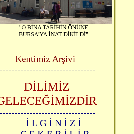
"O BİNA TARİHİN ÖNÜNE
BURSA'YA İNAT DİKİLDİ"
Kentimiz Ar
şivi
--------------------------------
DİLİMİZ
GELECEĞİMİZDİR
--------------------------------
İ L G İ N İ Z İ