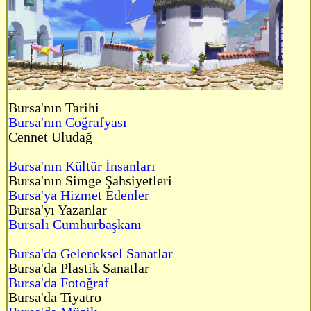
Bursa'nın Tarihi
Bursa'nın Coğrafyası
Cennet Uludağ
Bursa'nın Kültür İnsanları
Bursa'nın Simge Şahsiyetleri
Bursa'ya Hizmet Edenler
Bursa'yı Yazanlar
Bursalı Cumhurbaşkanı
Bursa'da Geleneksel Sanatlar
Bursa'da Plastik Sanatlar
Bursa'da Fotoğraf
Bursa'da Tiyatro