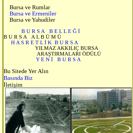
Bursa ve Rumlar
Bursa ve Ermeniler
Bursa ve Yahudiler
B U R S A B E L L E Ğ İ
B U R S A A L B Ü M Ü
H A S R E T L İ K B U R S A
YILMAZ AKKILIÇ BURSA
ARAŞTIRMALARI ÖDÜLÜ
Y E N İ B U R S A
Bu Sitede Yer Alın
Basında Biz
İletişim