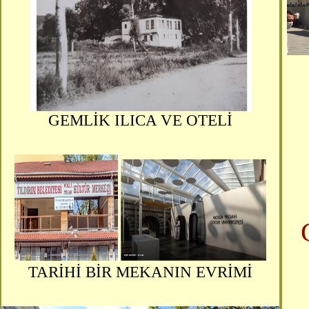
GEMLİK ILICA VE OTELİ
TARİHİ BİR MEKANIN EVRİMİ