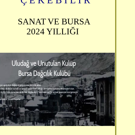
Ç E K E B İ L İ R
SANAT VE BURSA
2024 YILLIĞI