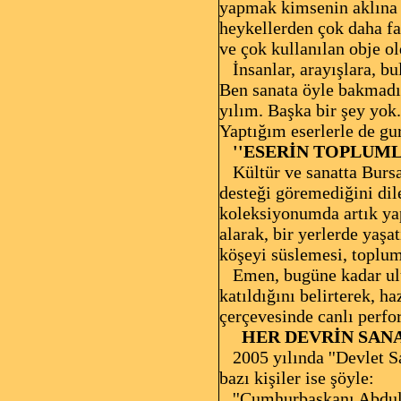
yapmak kimsenin aklına g
heykellerden çok daha faz
ve çok kullanılan obje o
İnsanlar, arayışlara, bu
Ben sanata öyle bakmadı
yılım. Başka bir şey yok
Yaptığım eserlerle de gu
''ESERİN TOPLUML
Kültür ve sanatta Bursa'
desteği göremediğini dil
koleksiyonumda artık ya
alarak, bir yerlerde yaş
köşeyi süslemesi, toplum
Emen, bugüne kadar ulusa
katıldığını belirterek, ha
çerçevesinde canlı perfo
HER DEVRİN SANA
2005 yılında ''Devlet Sa
bazı kişiler ise şöyle:
''Cumhurbaşkanı Abdull