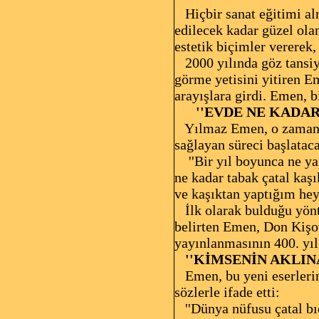
Hiçbir sanat eğitimi al
edilecek kadar güzel ola
estetik biçimler vererek
2000 yılında göz tansiy
görme yetisini yitiren E
arayışlara girdi. Emen, b
''EVDE NE KADAR 
Yılmaz Emen, o zamana k
sağlayan süreci başlataca
''Bir yıl boyunca ne ya
ne kadar tabak çatal kaşı
ve kaşıktan yaptığım heyk
İlk olarak bulduğu yönt
belirten Emen, Don Kişot
yayınlanmasının 400. yıl
''KİMSENİN AKLIN
Emen, bu yeni eserlerini
sözlerle ifade etti:
''Dünya nüfusu çatal bı