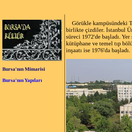
Görükle kampüsündeki Tıp 
birlikte çizdiler. İstanbul 
süreci 1972'de başladı. Yer
kütüphane ve temel tıp bölü
inşaatı ise 1976'da başladı.
Bursa'nın Mimarisi
Bursa'nın Yapıları