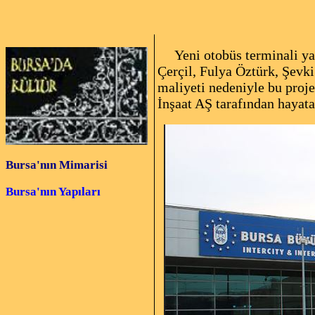
Yeni otobüs terminali yap
Çerçil, Fulya Öztürk, Şevk
maliyeti nedeniyle bu proj
İnşaat AŞ tarafından hayata 
Bursa'nın Mimarisi
Bursa'nın Yapıları