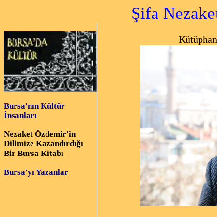
Şifa Nezake
Kütüphaneci, ara
Bu
rsa'nın Kültür
İnsanları
Nezaket Özdemir'in
Dilimize Kazandırdığı
Bir Bursa Kitabı
Bursa'yı Yazanlar