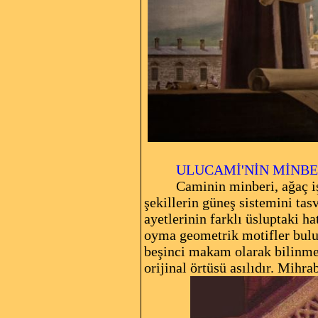
ULUCAMİ'NİN MİNBE
Caminin minberi, ağaç işleme
şekillerin güneş sistemini tas
ayetlerinin farklı üsluptaki h
oyma geometrik motifler bul
beşinci makam olarak bilinme
orijinal örtüsü asılıdır. Mihr