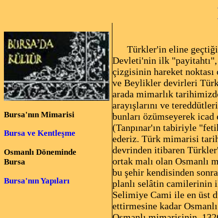
Türkler'in eline geçtiği
Devleti'nin ilk "payitahtı
çizgisinin hareket noktası
ve Beylikler devirleri Tür
arada mimarlık tarihimizd
arayışlarını ve tereddütler
Bursa'nın Mimarisi
bunları özümseyerek icad e
(Tanpınar'ın tabiriyle "fet
Bursa ve Kentleşme
ederiz. Türk mimarisi tar
devrinden itibaren Türkler
Osmanlı Döneminde
ortak malı olan Osmanlı m
Bursa
bu şehir kendisinden sonra
Bursa'nın Yapıları
planlı selâtin camilerinin 
Selimiye Cami ile en üst d
ettirmesine kadar Osmanlı
Osmanlı mimarisinin, 1326