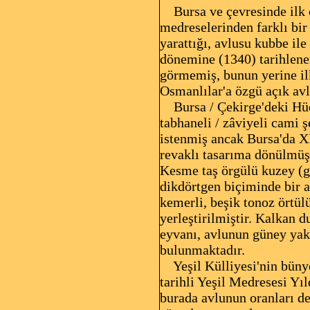
Bursa ve çevresinde ilk ö
medreselerinden farklı bir
yarattığı, avlusu kubbe i
dönemine (1340) tarihlene
görmemiş, bunun yerine il
Osmanlılar'a özgü açık avl
Bursa / Çekirge'deki Hüd
tabhaneli / zâviyeli cami 
istenmiş ancak Bursa'da XI
revaklı tasarıma dönülmüş,
Kesme taş örgülü kuzey (gi
dikdörtgen biçiminde bir a
kemerli, beşik tonoz örtülü
yerleştirilmiştir. Kalkan 
eyvanı, avlunun güney yaka
bulunmaktadır.
Yeşil Külliyesi'nin bünye
tarihli Yeşil Medresesi Yı
burada avlunun oranları de