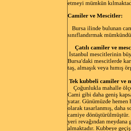
etmeyi mümkün kılmaktad
Camiler ve Mescitler:
Bursa ilinde bulunan cami
sınıflandırmak mümkündü
Çatılı camiler ve mes
İstanbul mescitlerinin büy
Bursa'daki mescitlerde kar
taş, almaşık veya hımış örg
Tek kubbeli camiler ve m
Çoğunlukla mahalle ölçeği
Cami gibi daha geniş kaps
yatar. Günümüzde hemen he
olarak tasarlanmış, daha s
camiye dönüştürülmüştür. S
yeri revağından meydana g
almaktadır. Kubbeye geçiş 