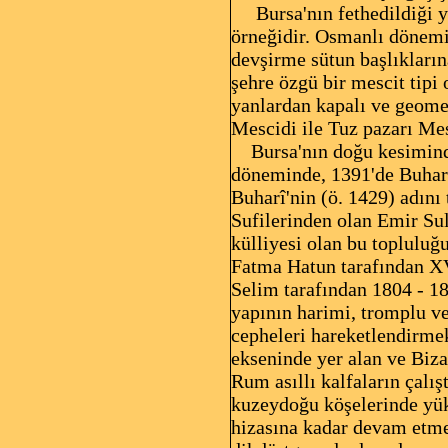
Bursa'nın fethedildiği 
örneğidir. Osmanlı dönemi
devşirme sütun başlıkların
şehre özgü bir mescit tipi 
yanlardan kapalı ve geomet
Mescidi ile Tuz pazarı Mes
Bursa'nın doğu kesimind
döneminde, 1391'de Buhar
Buharî'nin (ö. 1429) adını
Sufilerinden olan Emir Su
külliyesi olan bu topluluğ
Fatma Hatun tarafından XV.
Selim tarafından 1804 - 18
yapının harimi, tromplu ve
cepheleri hareketlendirmek
ekseninde yer alan ve Biza
Rum asıllı kalfaların çalı
kuzeydoğu köşelerinde yüks
hizasına kadar devam etme