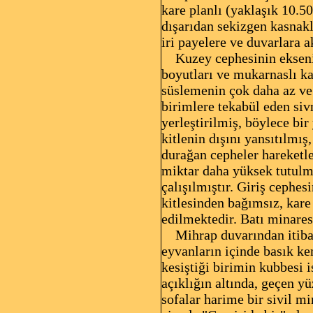
kare planlı (yaklaşık 10.5
dışarıdan sekizgen kasnakl
iri payelere ve duvarlara ak
Kuzey cephesinin eksenin
boyutları ve mukarnaslı ka
süslemenin çok daha az ve 
birimlere tekabül eden sivr
yerleştirilmiş, böylece bi
kitlenin dışını yansıtılmı
durağan cepheler hareketle
miktar daha yüksek tutulma
çalışılmıştır. Giriş cephe
kitlesinden bağımsız, kare
edilmektedir. Batı minaresi
Mihrap duvarından itibare
eyvanların içinde basık kem
kesiştiği birimin kubbesi 
açıklığın altında, geçen 
sofalar harime bir sivil mi