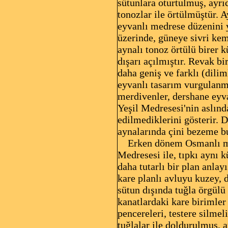
sütunlara oturtulmuş, ayrı
tonozlar ile örtülmüştür. 
eyvanlı medrese düzenini y
üzerinde, güneye sivri kem
aynalı tonoz örtülü birer 
dışarı açılmıştır. Revak bi
daha geniş ve farklı (dilim
eyvanlı tasarım vurgulanmı
merdivenler, dershane eyva
Yeşil Medresesi'nin aslında
edilmediklerini gösterir. 
aynalarında çini bezeme b
Erken dönem Osmanlı medr
Medresesi ile, tıpkı aynı 
daha tutarlı bir plan anlay
kare planlı avluyu kuzey, 
sütun dışında tuğla örgülü
kanatlardaki kare birimler 
pencereleri, testere silmel
tuğlalar ile doldurulmuş,