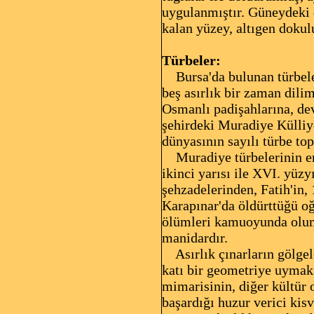
uygulanmıştır. Güneydeki 
kalan yüzey, altıgen dokulu
Türbeler:
Bursa'da bulunan türbele
beş asırlık bir zaman dili
Osmanlı padişahlarına, dev
şehirdeki Muradiye Külliye
dünyasının sayılı türbe top
Muradiye türbelerinin en e
ikinci yarısı ile XVI. yüzy
şehzadelerinden, Fatih'in,
Karapınar'da öldürttüğü oğ
ölümleri kamuoyunda olums
manidardır.
Asırlık çınarların gölgele
katı bir geometriye uymaks
mimarisinin, diğer kültür
başardığı huzur verici kisv