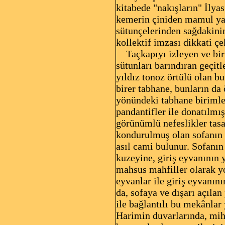
kitabede "nakışların" İlya
kemerin çiniden mamul yas
sütunçelerinden sağdakinin
kollektif imzası dikkati çe
Taçkapıyı izleyen ve bir 
sütunları barındıran geçit
yıldız tonoz örtülü olan b
birer tabhane, bunların da 
yönündeki tabhane birimler
pandantifler ile donatılmı
görünümlü nefeslikler tasa
kondurulmuş olan sofanın k
asıl cami bulunur. Sofanın
kuzeyine, giriş eyvanının y
mahsus mahfiller olarak yo
eyvanlar ile giriş eyvanın
da, sofaya ve dışarı açılan
ile bağlantılı bu mekânlar
Harimin duvarlarında, mih