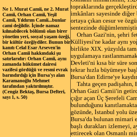
topraklarında gerçekleştir
Ne 1. Murat Camii, ne 2. Murat
imkânları sayesinde diğer 
Camii, Orhan Camii, Yeşil
ortaya çıkan cesur ve özgü
Camii, Yıldırım Camii...bunlar
cami değildir. İçinde namaz
sentezinde düğümlenmiştir
kılınabilecek bölümü olan birer
Orhan Gazi'nin, şehri fet
yönetim yeri, sosyal yaşam özeği,
Külliyesi'ne kadar aynı yo
bir kültür özeğiydiler. Bunun bir
kanıtı Celal Esar Arseven'in
birlikte XIX. yüzyılda ta
Orhan Camii hakkındaki şu
uygulamaya rastlanmamakt
satırlarıdır: Orhan Camii, aynı
Devleti'ni kısa bir süre s
zamanda hükümet dairesi
tekrar hızla büyümeye başl
vazifesi gördüğü ve resmi evrak
barındırdığı için Bursa'yı alan
Bursa'dan Edirne'ye kaydırd
Karamanoğlu Mehmet
Tahta geçen padişahın, B
tarafından yaktırılmıştır.
Orhan Gazi Camii'in getir
(Cengiz Bektaş, Bursa Defteri,
sayı 1, s. 50)
çığır açan Üç Şerefeli Cam
bulunduğunu kanıtlamakta,
gözünde, İstanbul yolu üze
Bursa'da bulunan mimari e
başlı durakları izlemeyi,
ettirecek olan Osmanlı mim