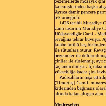
bezemelerde mozayik çini v
kalemişlerinden başka ahşa
Ayrıca demir pencere parm
tek örneğidir.
1426 tarihli Muradiye Cam
cami tasarımı Muradiye Ca
Hüdavendigâr Cami - Medres
revağına tekrar kuvuşur. A
kubbe örtülü beş birimden
ile sütunlara oturur. Reva
bezemeler ile doldurulmuş
çiniler ile süslenmiş, ayrı
taçlandırılmıştır. İç taksi
yüksekliğe kadar çini levha
Padişahların inşa ettirdi
(Timurtaş) Camii, minares
kitlesinden bağımsız olara
altında kalan altıgen alan 
Medreseler: