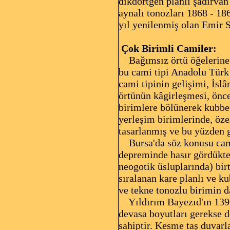
dikdörtgen planlı şadırvan
aynalı tonozları 1868 - 18
yıl yenilenmiş olan Emir S
Çok Birimli Camiler:
Bağımsız örtü öğelerine s
bu cami tipi Anadolu Türk
cami tipinin gelişimi, İsl
örtünün kâgirleşmesi, önce
birimlere bölünerek kubbe 
yerleşim birimlerinde, öz
tasarlanmış ve bu yüzden g
Bursa'da söz konusu cami 
depreminde hasır gördükte
neogotik üsluplarında) bir
sıralanan kare planlı ve k
ve tekne tonozlu birimin 
Yıldırım Bayezıd'ın 1396 
devasa boyutları gerekse d
sahiptir. Kesme taş duvarl