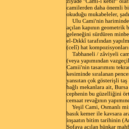
ziyade "Cami-i kebir" olar
camilerden daha önemli bi
okuduğu mukabeleler, şadır
Ulu Cami'nin hariminde g
açılan kapının geometrik b
geleneğini sürdüren minbe
el-Dıkkî tarafından yapılm
(celî) hat kompozisyonları
Tabhaneli / zâviyeli cami
(veya yapımından vazgeçil
Camii'nin tasarımını tekra
kesiminde sıralanan pencer
yansıtan çok gösterişli taş
bağlı mekanlara ait, Bursa
cephenin bu güzelliğini ö
cemaat revağının yapımınd
Yeşil Cami, Osmanlı mimar
basık kemer ile kavsara ar
inşaatın bitim tarihinin (
Sofaya açılan hünkar mahfi