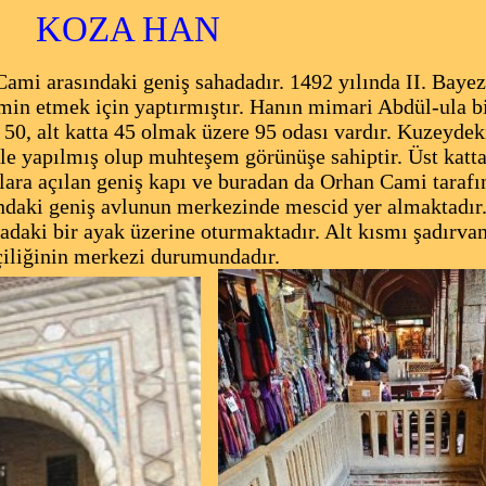
KOZA HAN
sındaki geniş sahadadır. 1492 yılında II. Bayezıd
min etmek için yaptırmıştır. Hanın mimari Abdül-ula b
ta 50, alt katta 45 olmak üzere 95 odası vardır. Kuzeydek
le yapılmış olup muhteşem görünüşe sahiptir. Üst katt
ılara açılan geniş kapı ve buradan da Orhan Cami tarafın
ındaki geniş avlunun merkezinde mescid yer almaktadır
tadaki bir ayak üzerine oturmaktadır. Alt kısmı şadırvan
iliğinin merkezi durumundadır.