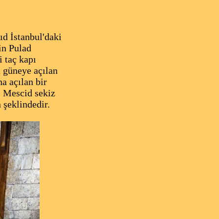
 İstanbul'daki
in Pulad
i taç kapı
a güneye açılan
a açılan bir
. Mescid sekiz
 şeklindedir.