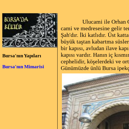
Ulucami ile Orhan Cami ara
cami ve medresesine gelir te
Şah'dır. İki katlıdır. Üst kat
büyük taştan kabartma süsler
bir kapısı, avludan ilave kap
kapısı vardır. Hanın iç kısm
Bursa'nın Yapıları
cephelidir, köşelerdeki ve or
Bursa'nın Mimarisi
Günümüzde ünlü Bursa ipekç