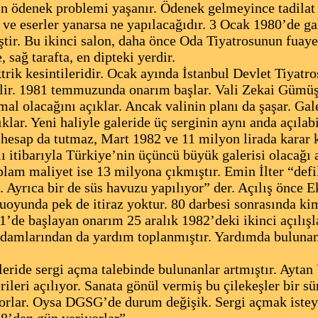
in ödenek problemi yaşanır. Ödenek gelmeyince tadilat
 ve eserler yanarsa ne yapılacağıdır. 3 Ocak 1980’de gal
ştir. Bu ikinci salon, daha önce Oda Tiyatrosunun fuayes
 sağ tarafta, en dipteki yerdir.
ik kesintileridir. Ocak ayında İstanbul Devlet Tiyatro
silir. 1981 temmuzunda onarım başlar. Vali Zekai Gümü
 mal olacağını açıklar. Ancak valinin planı da şaşar. G
lar. Yeni haliyle galeride üç serginin aynı anda açılab
u hesap da tutmaz, Mart 1982 ve 11 milyon lirada karar k
lı itibarıyla Türkiye’nin üçüncü büyük galerisi olacağı 
oplam maliyet ise 13 milyona çıkmıştır. Emin İlter “defi
. Ayrıca bir de süs havuzu yapılıyor” der. Açılış önce E
oyunda pek de itiraz yoktur. 80 darbesi sonrasında ki
’de başlayan onarım 25 aralık 1982’deki ikinci açılışl
adamlarından da yardım toplanmıştır. Yardımda bulunan
eride sergi açma talebinde bulunanlar artmıştır. Aytan
erileri açılıyor. Sanata gönül vermiş bu çilekeşler bir s
yorlar. Oysa DGSG’de durum değişik. Sergi açmak istey