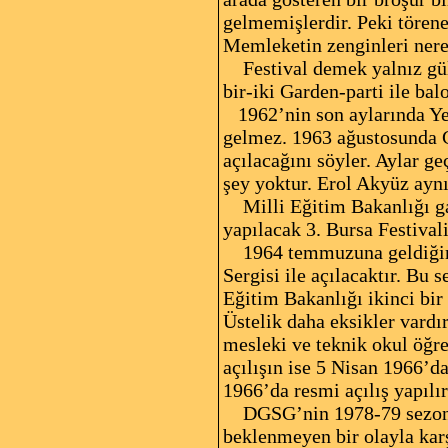
gelmemişlerdir. Peki törene 
Memleketin zenginleri nere
Festival demek yalnız gülm
bir-iki Garden-parti ile ba
1962’nin son aylarında Yeni
gelmez. 1963 ağustosunda G
açılacağını söyler. Aylar g
şey yoktur. Erol Akyüz aynı
Milli Eğitim Bakanlığı gale
yapılacak 3. Bursa Festival
1964 temmuzuna geldiğimizd
Sergisi ile açılacaktır. Bu 
Eğitim Bakanlığı ikinci bir
Üstelik daha eksikler vardı
mesleki ve teknik okul öğre
açılışın ise 5 Nisan 1966’d
1966’da resmi açılış yapılır
DGSG’nin 1978-79 sezonunda
beklenmeyen bir olayla karşı