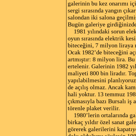
galerinin bu kez onarımı iç
sergi sırasında yangın çıkar
salondan iki salona geçilmi
Bugün galeriye girdiğinizde,
1981 yılındaki sorun elektr
oyun sırasında elektrik ke
biteceğini, 7 milyon liraya
Ocak 1982’de biteceğini açık
artmıştır: 8 milyon lira. B
ertelenir. Galerinin 1982 yı
maliyeti 800 bin liradır. T
yapılabilmesini planlıyoruz
de açılış olmaz. Ancak kamu
hali yoktur. 13 temmuz 1981
çıkmasıyla bazı Bursalı iş 
törenle plaket verilir.
1980’lerin ortalarında gal
birkaç yıldır özel sanat gal
görerek galerilerini kapatı