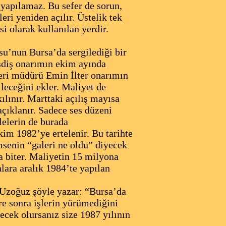
 yapılamaz. Bu sefer de sorun,
eri yeniden açılır. Üstelik tek
i olarak kullanılan yerdir.
su’nun Bursa’da sergilediği bir
şdiş onarımın ekim ayında
aleri müdürü Emin İlter onarımın
ileceğini ekler. Maliyet de
ılınır. Marttaki açılış mayısa
açıklanır. Sadece ses düzeni
lelerin de burada
kim 1982’ye ertelenir. Bu tarihte
msenin “galeri ne oldu” diyecek
a biter. Maliyetin 15 milyona
lara aralık 1984’te yapılan
 Uzoğuz şöyle yazar: “Bursa’da
üre sonra işlerin yürümediğini
ecek olursanız size 1987 yılının