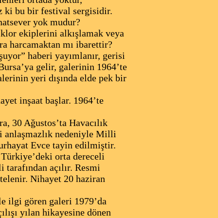
ki bu bir festival sergisidir.
anatsever yok mudur?
lor ekiplerini alkışlamak veya
ara harcamaktan mı ibarettir?
uyor” haberi yayımlanır, gerisi
rsa’ya gelir, galerinin 1964’te
lerinin yeri dışında elde pek bir
yet inşaat başlar. 1964’te
a, 30 Ağustos’ta Havacılık
ki anlaşmazlık nedeniyle Milli
urhayat Evce tayin edilmiştir.
 Türkiye’deki orta dereceli
i tarafından açılır. Resmi
telenir. Nihayet 20 haziran
 ilgi gören galeri 1979’da
çılışı yılan hikayesine dönen