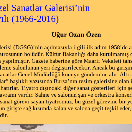
el Sanatlar Galerisi’nin
6-2016)
Uğur Ozan Özen
erisi (DGSG)’nin açılmasıyla ilgili ilk adım 1958’de at
atrosunun holüdür. Kültür Bakanlığı daha kurulmamış o
 yapılmıştır. Gazete haberine göre Maarif Vekaleti tahs
leme salonlunun yeri değiştirilecektir. Ancak bu girişim
natlar Genel Müdürlüğü konuyu gündemine alır. Altı 
” başlıklı yazısında Bursa’nın resim galerisine olan ih
tırlar. Tiyatro dışındaki diğer sanat gösterileri için 
kavramı vardır. Sahne ve salonun şan ve orkestra konserl
t sanat görevi sayan tiyatromuz, bu güzel görevine bir y
 girişte sağ kısımda kalan ve salona geçit teşkil eder,
dir.