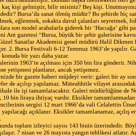
kaç kişi gelmiştir, bilir misiniz? Beş kişi. Unutmayınız 
dedir? Bursa’da sanat ölmüş müdür? Bu şehirde hiç s
ek, eğlenmek, sokakta davul çalanları seyretmek, folk
lolara son model arabalarla giderek bir ‘Hacıağa’ gibi p
 Ant gazetesi “Bursa, büyük bir şehir galerisine kavuş
üzel Sanatlar Akademisi genel müdürü Halil Dikmen Bu
eçer. 2. Bursa Festivali 6-12 Temmuz 1963’de yapılır. Ga
 konuda bir yazı daha yazar.
rinin 1963’te açılması için 350 bin lira gönderir. Niha
ine yetişmesi planlanır, ancak yetişemez.
e bir gazete haberi müjdeyi verir: galeri bir ay sonr
sefer de açılışı yapılamaz. Müteahhitle vilayet arasında
 ihale ile işi tamamlatacaktır. Galeri müdürlüğüne de N
r, 10 bin liraya ihtiyaç vardır. Eksikler tamamlanmadan
ncilerinin sergisi 12 mart 1966’da vali Celalettin Ünsel
a yapılacağı açıklanır. Eksikler tamamlanamaz, açılış er
.
 toplam izleyici sayısı 143 binin üzerindedir. Böyle
laşır. 7 nisan ve 26 mayısta yangın tehlikesi atlatır. A