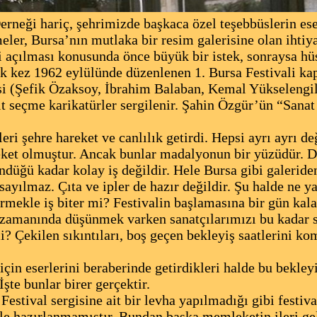
ği hariç, şehrimizde başkaca özel teşebbüslerin eserl
eler, Bursa’nın mutlaka bir resim galerisine olan iht
açılması konusunda önce büyük bir istek, sonraysa hüs
İlk kez 1962 eylülünde düzenlenen 1. Bursa Festivali k
si (Şefik Özaksoy, İbrahim Balaban, Kemal Yükselengi
 seçme karikatürler sergilenir. Şahin Özgür’ün “Sanat v
ri şehre hareket ve canlılık getirdi. Hepsi ayrı ayrı de
eket olmuştur. Ancak bunlar madalyonun bir yüzüdür. D
ndüğü kadar kolay iş değildir. Hele Bursa gibi galeri
sayılmaz. Çıta ve ipler de hazır değildir. Şu halde ne y
kle iş biter mi? Festivalin başlamasına bir gün kala y
i zamanında düşünmek varken sanatçılarımızı bu kadar s
? Çekilen sıkıntıları, boş geçen bekleyiş saatlerini ko
için eserlerini beraberinde getirdikleri halde bu bekley
şte bunlar birer gerçektir.
estival sergisine ait bir levha yapılmadığı gibi festival
ile hazırlanmamıştır. Bundan başka memleketin ileri gel