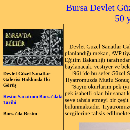
Bursa Devlet Güz
50 yılı (196
Devlet Güzel Sanatlar Gal
planlandığı mekan, AVP tiy
Eğitim Bakanlığı tarafından
baylanacak, vestiyer ve bek
1961’de bu sefer Güzel Sa
Devlet Güzel Sanatlar
Tiyatromuzda Mutlu Sonuçlar
Galerisi Hakkında İki
Görüş
“Sayın okurlarım pek iyi ha
pek isabetli olan bir sanat 
Resim Sanatının Bursa'daki
seve tahsis etmeyi bir çeşi
Tarihi
bulunmaktadır. Tiyatromuzun
sergilerine tahsis edilmekte
Bursa'da Resim