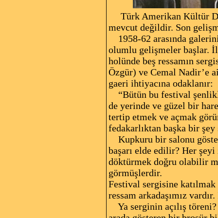
Türk Amerikan Kültür Derne
mevcut değildir. Son gelişm
1958-62 arasında galerini 
olumlu gelişmeler başlar. 
holünde beş ressamın sergi
Özgür) ve Cemal Nadir’e ait
gaeri ihtiyacına odaklanır:
“Bütün bu festival şenlikle
de yerinde ve güzel bir har
tertip etmek ve açmak görü
fedakarlıktan başka bir şey 
Kupkuru bir salonu gösterme
başarı elde edilir? Her şey
döktürmek doğru olabilir mi
görmüşlerdir.
Festival sergisine katılmak 
ressam arkadaşımız vardır. İ
Ya serginin açılış töreni? F
arada gösteren bir broşür b