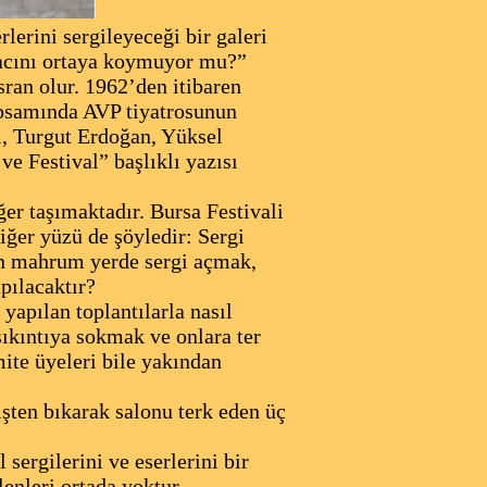
erini sergileyeceği bir galeri
iyacını ortaya koymuyor mu?”
ran olur. 1962’den itibaren
apsamında AVP tiyatrosunun
l, Turgut Erdoğan, Yüksel
e Festival” başlıklı yazısı
ğer taşımaktadır. Bursa Festivali
iğer yüzü de şöyledir: Sergi
den mahrum yerde sergi açmak,
apılacaktır?
apılan toplantılarla nasıl
ıkıntıya sokmak ve onlara ter
mite üyeleri bile yakından
işten bıkarak salonu terk eden üç
 sergilerini ve eserlerini bir
enleri ortada yoktur,