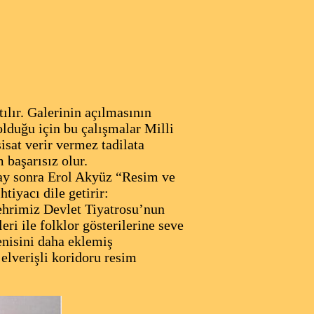
ılır. Galerinin açılmasının
lduğu için bu çalışmalar Milli
isat verir vermez tadilata
 başarısız olur.
ay sonra Erol Akyüz “Resim ve
tiyacı dile getirir:
şehrimiz Devlet Tiyatrosu’nun
eri ile folklor gösterilerine seve
enisini daha eklemiş
 elverişli koridoru resim