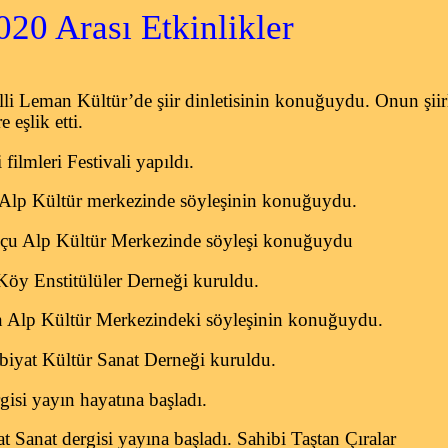
sı Etkinlikler
i Leman Kültür’de şiir dinletisinin konuğuydu. Onun şiir
e eşlik etti.
filmleri Festivali yapıldı.
lp Kültür merkezinde söyleşinin konuğuydu.
çu Alp Kültür Merkezinde söyleşi konuğuydu
öy Enstitülüler Derneği kuruldu.
n Alp Kültür Merkezindeki söyleşinin konuğuydu.
iyat Kültür Sanat Derneği kuruldu.
isi yayın hayatına başladı.
Sanat dergisi yayına başladı. Sahibi Taştan Çıralar