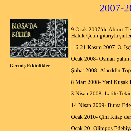
2007-2020 Ara
9 Ocak 2007’de Ahmet Tell
Haluk Çetin gitarıyla şiirler
16-21 Kasım 2007- 3. İşçi 
Ocak 2008- Osman Şahin A
Geçmiş Etkinlikler
Şubat 2008- Alaeddin Top
8 Mart 2008- Yeni Kuşak K
3 Nisan 2008- Latife Teki
14 Nisan 2009- Bursa Edeb
Ocak 2010- Çini Kitap derg
Ocak 20- Olimpos Edebiyat 