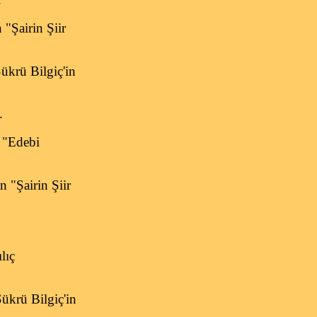
 "Şairin Şiir
ükrü Bilgiç'in
.
n "Edebi
n "Şairin Şiir
lıç
ükrü Bilgiç'in