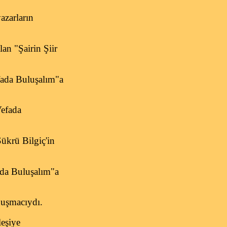
yazarların
an "Şairin Şiir
fada Buluşalım"a
efada
ükrü Bilgiç'in
da Buluşalım"a
nuşmacıydı.
leşiye