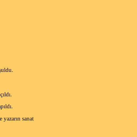
şuldu.
ıldı.
pıldı.
 yazarın sanat
.