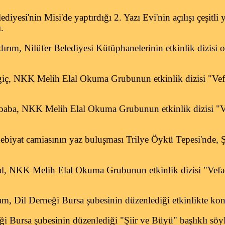
iyesi'nin Misi'de yaptırdığı 2. Yazı Evi'nin açılışı çeşitli 
ı.
rım, Nilüfer Belediyesi Kütüphanelerinin etkinlik dizisi ol
giç, NKK Melih Elal Okuma Grubunun etkinlik dizisi "Ve
baba,
NKK Melih Elal Okuma Grubunun etkinlik dizisi "V
ebiyat camiasının yaz buluşması Trilye Öykü Tepesi'nde, Ş
al,
NKK Melih Elal Okuma Grubunun etkinlik dizisi "Vefa
m, Dil Derneği Bursa şubesinin düzenlediği etkinlikte ko
 Bursa şubesinin düzenlediği "Şiir ve Büyü" başlıklı söy