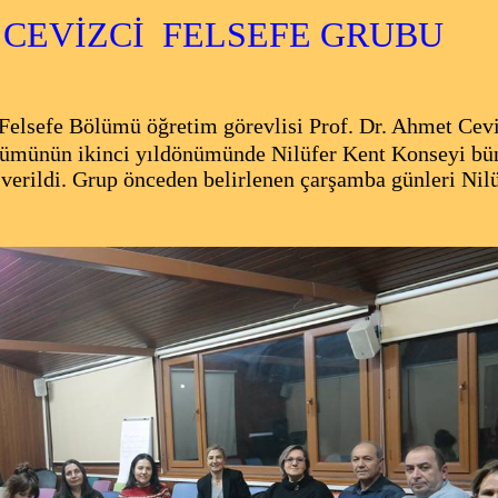
VİZCİ FELSEFE GRUBU
Felsefe Bölümü öğretim görevlisi Prof. Dr. Ahmet Cevi
lümünün ikinci yıldönümünde Nilüfer Kent Konseyi bü
verildi.
Grup önceden belirlenen çarşamba günleri Nil