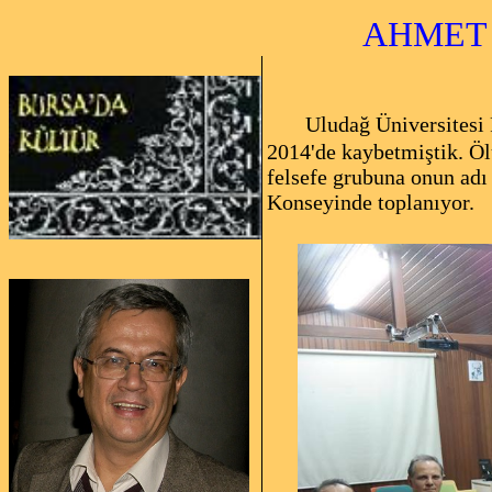
AHMET CE
Uludağ Üniversitesi 
2014'de kaybetmiştik. Ö
felsefe grubuna onun adı 
Konseyinde toplanıyor.