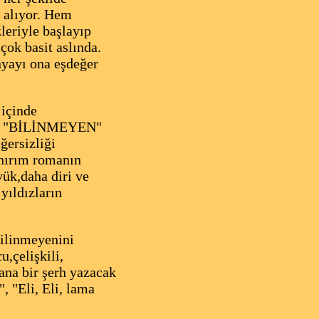
r alıyor. Hem
eriyle başlayıp
ok basit aslında.
yayı ona eşdeğer
 içinde
duğu "BİLİNMEYEN"
ğersizliği
Sanırım romanın
ük,daha diri ve
yıldızların
bilinmeyenini
u,çelişkili,
ana bir şerh yazacak
, "Eli, Eli, lama