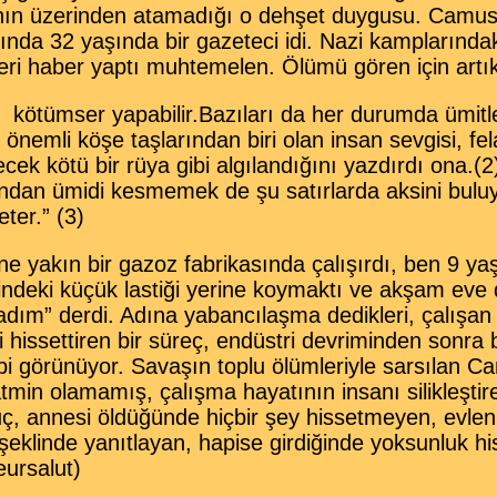
nın üzerinden atamadığı o dehşet duygusu. Camus
nda 32 yaşında bir gazeteci idi. Nazi kamplarındak
leri haber yaptı muhtemelen. Ölümü gören için artık
 kötümser yapabilir.Bazıları da her durumda
ümitl
emli köşe taşlarından biri olan insan sevgisi, fel
cek kötü bir rüya gibi algılandığını yazdırdı ona.(2
andan ümidi kesmemek de şu satırlarda aksini bulu
ter.” (3)
yakın bir gazoz fabrikasında çalışırdı, ben 9 ya
çindeki küçük lastiği yerine koymaktı ve akşam ev
adım” derdi. Adına yabancılaşma dedikleri, çalışan
bi hissettiren bir süreç, endüstri devriminden sonra 
ibi görünüyor. Savaşın toplu ölümleriyle sarsılan 
tatmin olamamış, çalışma hayatının insanı silikleşti
ç, annesi öldüğünde hiçbir şey hissetmeyen, evlenm
şeklinde yanıtlayan, hapise girdiğinde yoksunluk h
ursalut)