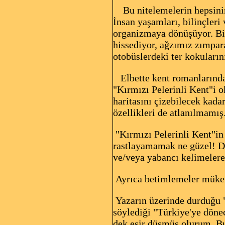
Bu nitelemelerin hepsinin 
İnsan yaşamları, bilinçleri 
organizmaya dönüşüyor. Biz 
hissediyor, ağzımız zımpara
otobüslerdeki ter kokuları
Elbette kent romanlarında a
"Kırmızı Pelerinli Kent"i o
haritasını çizebilecek kadar
özellikleri de atlanılmamış
"Kırmızı Pelerinli Kent"in 
rastlayamamak ne güzel! De
ve/veya yabancı kelimeler
Ayrıca betimlemeler mük
Yazarın üzerinde durduğu "
söylediği "Türkiye'ye döne
dek esir düşmüş olurum. Bu 