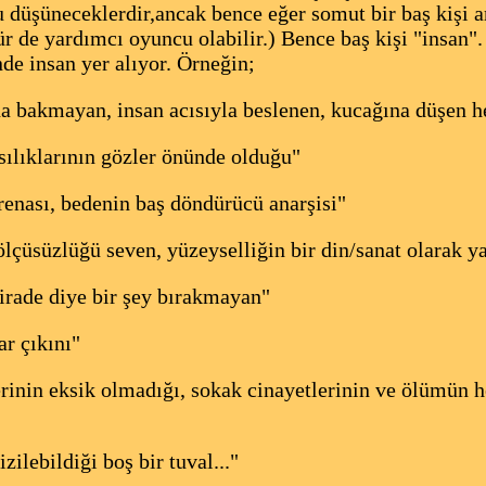
u düşüneceklerdir,ancak bence eğer somut bir baş kişi a
ür de yardımcı oyuncu olabilir.) Bence baş kişi "insan". 
de insan yer alıyor. Örneğin;
 bakmayan, insan acısıyla beslenen, kucağına düşen h
sılıklarının gözler önünde olduğu"
renası, bedenin baş döndürücü anarşisi"
, ölçüsüzlüğü seven, yüzeyselliğin bir din/sanat olarak y
 irade diye bir şey bırakmayan"
ar çıkını"
erinin eksik olmadığı, sokak cinayetlerinin ve ölümün h
zilebildiği boş bir tuval..."