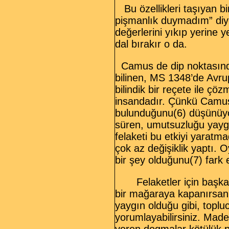
Bu özellikleri taşıyan bir
pişmanlık duymadım” diye
değerlerini yıkıp yerine 
dal bırakır o da.
Camus de dip noktasından
bilinen, MS 1348’de Avrup
bilindik bir reçete ile ç
insandadır. Çünkü Camus
bulunduğunu(6) düşünüyor
süren, umutsuzluğu yayg
felaketi bu etkiyi yaratm
çok az değişiklik yaptı. 
bir şey olduğunu(7) fark e
Felaketler için başka ç
bir mağaraya kapanırsanız
yaygın olduğu gibi, toplu
yorumlayabilirsiniz. Madem