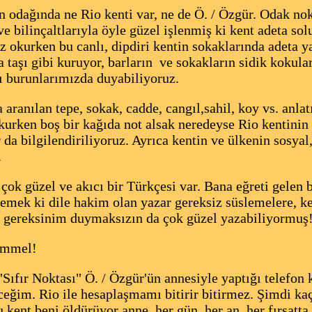
odağında ne Rio kenti var, ne de Ö. / Özgür. Odak nok
ve bilinçaltlarıyla öyle güzel işlenmiş ki kent adeta sol
okurken bu canlı, dipdiri kentin sokaklarında adeta ya
 taşı gibi kuruyor, barların ve sokakların sidik kokular
nı burunlarımızda duyabiliyoruz.
ranılan tepe, sokak, cadde, cangıl,sahil, koy vs. anlat
kurken boş bir kağıda not alsak neredeyse Rio kentinin 
 da bilgilendiriliyoruz. Ayrıca kentin ve ülkenin sosyal,
.
çok güzel ve akıcı bir Türkçesi var. Bana eğreti gelen 
mek ki dile hakim olan yazar gereksiz süslemelere, k
e gereksinim duymaksızın da çok güzel yazabiliyormuş
emmel!
Sıfır Noktası" Ö. / Özgür'ün annesiyle yaptığı telefo
ceğim. Rio ile hesaplaşmamı bitirir bitirmez. Şimdi k
kent beni öldürüyor anne, her gün, her an, her fırsatta,