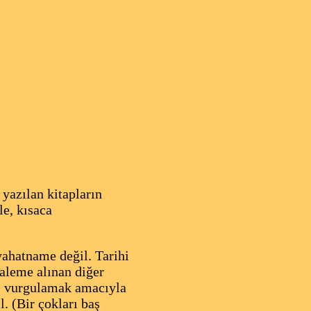
yazılan kitapların
le, kısaca
yahatname değil. Tarihi
 kaleme alınan diğer
ini vurgulamak amacıyla
l. (Bir çokları baş