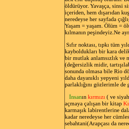
öldürüyor. Yavaşça, sinsi s
içeriden, hem dışarıdan k
neredeyse her sayfada çığl
Yaşam = yaşam. Ölüm = öl
kılmanın peşindeyiz.Ne aym
Sıfır noktası, tıpkı tüm yı
kayboldukları bir kara de
bir mutlak anlamsızlık ve 
(değersizlik midir, tartışı
sonunda olmasa bile Rio dö
daha dayanıklı yepyeni yıld
parlaklığını gözlerimle de
İnsan
ın
kırmızı
( ve siya
açmaya çalışan bir kitap
Kı
karmaşık labirentlerine dal
kadar neredeyse her cümles
sebahtani(Arapçası da nere