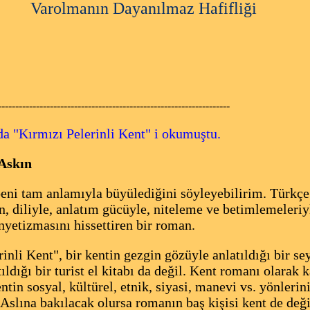
Varolmanın Dayanılmaz Hafifliği
-------------------------------------------------------------------
 "Kırmızı Pelerinli Kent" i okumuştu.
Askın
eni tam anlamıyla büyülediğini söyleyebilirim. Türkçe 
n, diliyle, anlatım gücüyle, niteleme ve betimlemeleriy
etizmasını hissettiren bir roman.
li Kent", bir kentin gezgin gözüyle anlatıldığı bir se
ıldığı bir turist el kitabı da değil. Kent romanı olarak
ntin sosyal, kültürel, etnik, siyasi, manevi vs. yönler
 Aslına bakılacak olursa romanın baş kişisi kent de deği