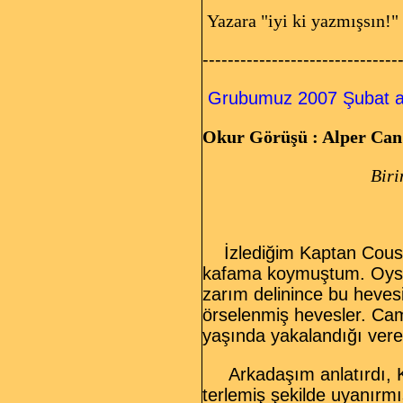
Yazara "iyi ki yazmışsın
-------------------------------
Grubumuz 2007 Şubat ay
Okur Görüşü : Alper Can
Biri
İzlediğim Kaptan Coustea
kafama koymuştum. Oysa
zarım delinince bu heve
örselenmiş hevesler. Cam
yaşında yakalandığı ver
Arkadaşım anlatırdı, Ko
terlemiş şekilde uyanırm