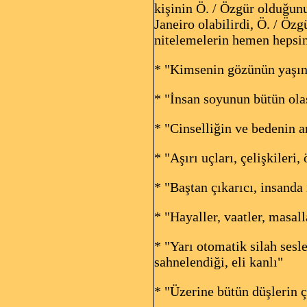
kişinin Ö. / Özgür olduğun
Janeiro olabilirdi, Ö. / Özg
nitelemelerin hemen hepsin
* "
Kimsenin
gözünün yaşına
* "İnsan soyunun bütün ola
* "Cinselliğin ve bedenin a
* "Aşırı uçları, çelişkileri
* "Baştan çıkarıcı, insanda
* "Hayaller, vaatler, masall
* "Yarı otomatik silah sesl
sahnelendiği, eli kanlı"
* "Üzerine bütün düşlerin çi