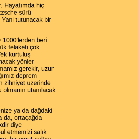
ir. Hayatımda hiç
etzsche sürü
. Yani tutunacak bir
 1000’lerden beri
ük felaketi çok
Tek kurtuluş
nacak yönler
amamız gerekir, uzun
ığımız deprem
n zihniyet üzerinde
lu olmanın utanılacak
enize ya da dağdaki
Ya da, ortaçağda
kdir diye
bul etmemizi salık