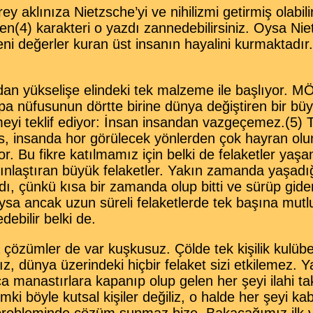
ey aklınıza Nietzsche’yi ve nihilizmi getirmiş olabil
n(4) karakteri o yazdı zannedebilirsiniz. Oysa Ni
yeni değerler kuran üst insanın hayalini kurmaktadır
 yükselişe elindeki tek malzeme ile başlıyor. MÖ
a nüfusunun dörtte birine dünya değiştiren bir büy
özmeyi teklif ediyor: İnsan insandan vazgeçemez.(5) 
, insanda hor görülecek yönlerden çok hayran olu
. Bu fikre katılmamız için belki de felaketler yaş
ınlaştıran büyük felaketler. Yakın zamanda yaşad
adı, çünkü kısa bir zamanda olup bitti ve sürüp gide
Oysa ancak uzun süreli felaketlerde tek başına mut
debilir belki de.
özümler de var kuşkusuz. Çölde tek kişilik kulüb
, dünya üzerindeki hiçbir felaket sizi etkilemez. 
ca manastırlara kapanıp olup gelen her şeyi ilahi ta
ki böyle kutsal kişiler değiliz, o halde her şeyi ka