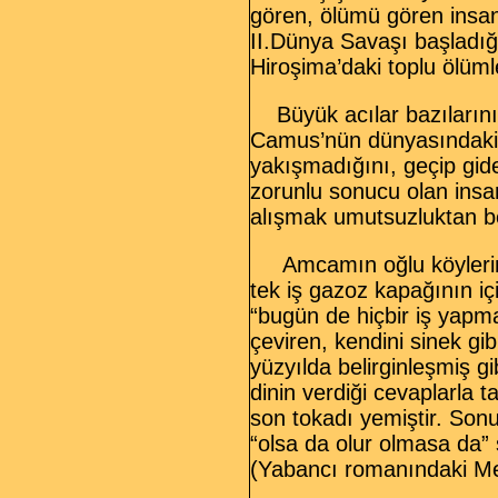
gören, ölümü gören insa
II.Dünya Savaşı başladığı
Hiroşima’daki toplu ölüm
Büyük acılar bazılarını
Camus’nün dünyasındaki ön
yakışmadığını, geçip gide
zorunlu sonucu olan ins
alışmak umutsuzluktan be
Amcamın oğlu köylerine 
tek iş gazoz kapağının i
“bugün de hiçbir iş yapm
çeviren, kendini sinek gi
yüzyılda belirginleşmiş g
dinin verdiği cevaplarla 
son tokadı yemiştir. Sonu
“olsa da olur olmasa da” 
(Yabancı romanındaki Me