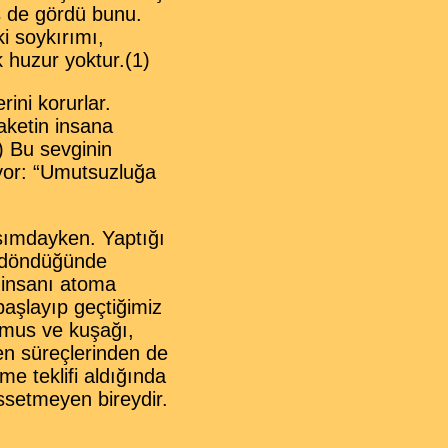
 de gördü bunu.
i soykırımı,
 huzur yoktur.(1)
erini
korurlar.
aketin insana
) Bu sevginin
yor: “Umutsuzluğa
şımdayken. Yaptığı
e döndüğünde
 insanı atoma
başlayıp geçtiğimiz
Camus ve kuşağı,
ren süreçlerinden de
e teklifi aldığında
issetmeyen bireydir.