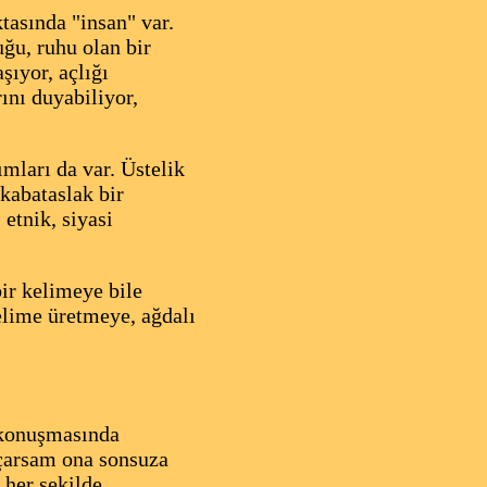
tasında "insan" var.
uğu, ruhu olan bir
şıyor, açlığı
ını duyabiliyor,
ımları da var. Üstelik
kabataslak bir
 etnik, siyasi
bir kelimeye bile
elime üretmeye, ağdalı
!
n konuşmasında
açarsam ona sonsuza
 her şekilde