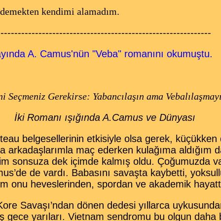
!" demekten kendimi alamadım.
--------------------------------------------------------------
ında A. Camus'nün "Veba" romanını okumuştu.
ni Seçmeniz Gerekirse: Yabancılaşın ama Vebalılaşmay
İki Romanı ışığında A.Camus ve Dünyası
u belgesellerinin etkisiyle olsa gerek, küçükken 
 arkadaşlarımla maç ederken kulağıma aldığım d
sim sonsuza dek içimde kalmış oldu. Çoğumuzda va
us’de de vardı. Babasını savaşta kaybetti, yoksull
em onu heveslerinden, spordan ve akademik hayatt
re Savaşı’ndan dönen dedesi yıllarca uykusunda
ış gece yarıları. Vietnam sendromu bu olgun daha b