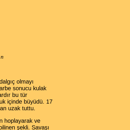
ın
dalgıç olmayı
arbe sonucu kulak
rdır bu tür
uk içinde büyüdü. 17
an uzak tuttu.
n hoplayarak ve
ilinen şekli. Savaşı