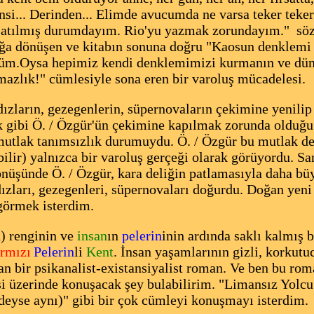
insi... Derinden... Elimde avucumda ne varsa teker teke
uşatılmış durumdayım. Rio'yu yazmak zorundayım." sözl
ığa dönüşen ve kitabın sonuna doğru "Kaosun denklemi ç
üm.Oysa hepimiz kendi denklemimizi kurmanın ve dün
azlık!" cümlesiyle sona eren bir varoluş mücadelesi.
ldızların, gezegenlerin, süpernovaların çekimine yenilip
lik gibi Ö. / Özgür'ün çekimine kapılmak zorunda ol
mutlak tanımsızlık durumuydu. Ö. / Özgür bu mutlak de
labilir) yalnızca bir varoluş gerçeği olarak görüyordu. 
nüşünde Ö. / Özgür, kara deliğin patlamasıyla daha büy
ızları, gezegenleri, süpernovaları doğurdu. Doğan yeni 
 görmek isterdim.
h) renginin ve
insan
ın
pelerin
inin ardında saklı kalmış 
rmızı
Pelerin
li
Kent
. İnsan yaşamlarının gizli, korkutuc
an bir psikanalist-existansiyalist roman. Ve ben bu rom
i üzerinde konuşacak şey bulabilirim. "Limansız Yolcu"
deyse aynı)" gibi bir çok cümleyi konuşmayı isterdim.