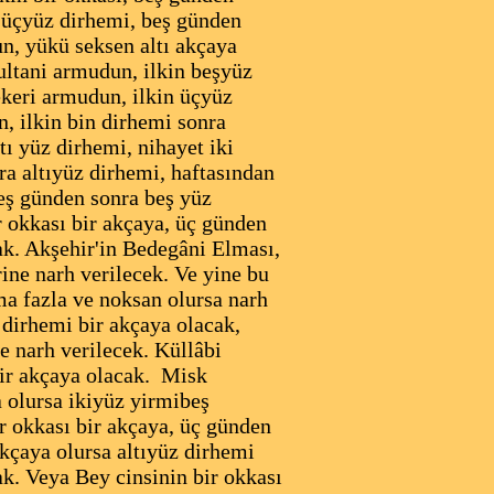
n üçyüz dirhemi, beş günden
n, yükü seksen altı akçaya
Sultani armudun, ilkin beşyüz
ekeri armudun, ilkin üçyüz
, ilkin bin dirhemi sonra
tı yüz dirhemi, nihayet iki
a altıyüz dirhemi, haftasından
beş günden sonra beş yüz
 okkası bir akçaya, üç günden
ak. Akşehir'in Bedegâni Elması,
ine narh verilecek. Ve yine bu
ma fazla ve noksan olursa narh
 dirhemi bir akçaya olacak,
e narh verilecek. Küllâbi
bir akçaya olacak. Misk
 olursa ikiyüz yirmibeş
ir okkası bir akçaya, üç günden
akçaya olursa altıyüz dirhemi
ak. Veya Bey cinsinin bir okkası