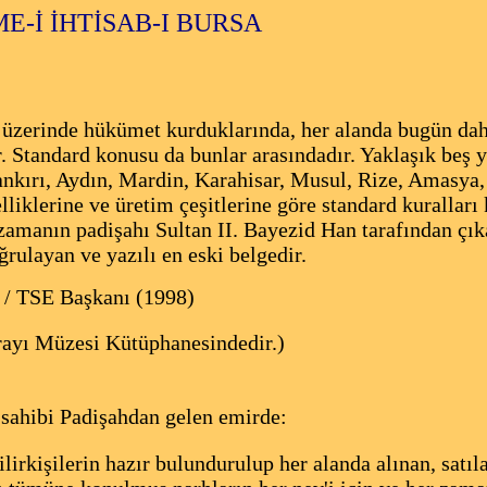
-İ İHTİSAB-I BURSA
ı üzerinde hükümet kurduklarında, her alanda bugün dah
r. Standard konusu da bunlar arasındadır. Yaklaşık beş 
ankırı, Aydın, Mardin, Karahisar, Musul, Rize, Amasya,
lliklerine ve üretim çeşitlerine göre standard kuralları
 zamanın padişahı Sultan II. Bayezid Han tarafından ç
ğrulayan ve yazılı en eski belgedir.
/ TSE Başkanı (1998)
rayı Müzesi Kütüphanesindedir.)
r sahibi Padişahdan gelen emirde:
lirkişilerin hazır bulundurulup her alanda alınan, satıl