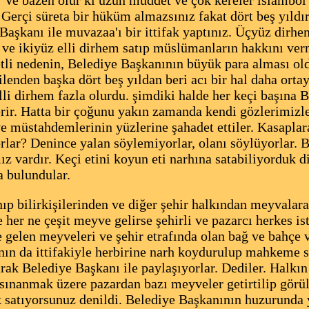
. Ve bazen olur ki uzun müddet ve çok kereler islambol
Gerçi süreta bir hüküm almazsınız fakat dört beş yıldı
aşkanı ile muvazaa'ı bir ittifak yaptınız. Üçyüz dirh
 ve ikiyüz elli dirhem satıp müslümanların hakkını verm
tli nedenin, Belediye Başkanının büyük para alması ol
lenden başka dört beş yıldan beri acı bir hal daha orta
i dirhem fazla olurdu. şimdiki halde her keçi başına Be
rir. Hatta bir çoğunu yakın zamanda kendi gözlerimizl
 müstahdemlerinin yüzlerine şahadet ettiler. Kasaplara
ar? Denince yalan söylemiyorlar, olanı söylüyorlar. Be
z vardır. Keçi etini koyun eti narhına satabiliyorduk 
ta bulundular.
anıp bilirkişilerinden ve diğer şehir halkından meyvalar
 her ne çeşit meyve gelirse şehirli ve pazarcı herkes ist
re gelen meyveleri ve şehir etrafında olan bağ ve bahçe 
ın da ittifakiyle herbirine narh koydurulup mahkeme sic
arak Belediye Başkanı ile paylaşıyorlar. Dediler. Halkı
ve sınanmak üzere pazardan bazı meyveler getirtilip gör
ik satıyorsunuz denildi. Belediye Başkanının huzurunda 