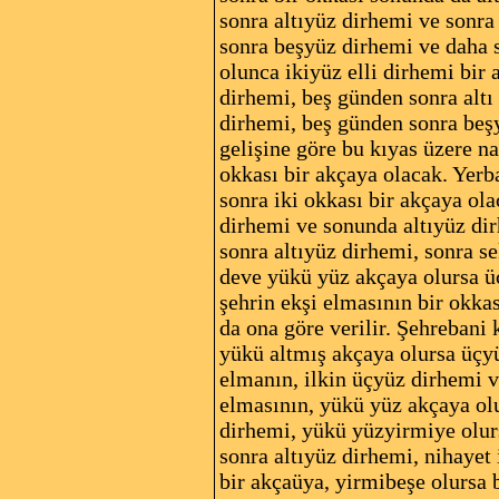
sonra altıyüz dirhemi ve sonra
sonra beşyüz dirhemi ve daha 
olunca ikiyüz elli dirhemi bir
dirhemi, beş günden sonra altı
dirhemi, beş günden sonra beş
gelişine göre bu kıyas üzere na
okkası bir akçaya olacak. Yer
sonra iki okkası bir akçaya ol
dirhemi ve sonunda altıyüz di
sonra altıyüz dirhemi, sonra s
deve yükü yüz akçaya olursa üç
şehrin ekşi elmasının bir okka
da ona göre verilir. Şehrebani
yükü altmış akçaya olursa üçyü
elmanın, ilkin üçyüz dirhemi v
elmasının, yükü yüz akçaya olu
dirhemi, yükü yüzyirmiye olurs
sonra altıyüz dirhemi, nihayet 
bir akçaüya, yirmibeşe olursa 