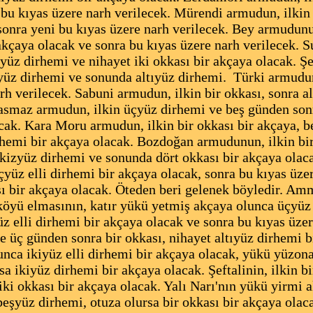
 bu kıyas üzere narh verilecek. Mürendi armudun, ilki
sonra yeni bu kıyas üzere narh verilecek. Bey armudunu
 akçaya olacak ve sonra bu kıyas üzere narh verilecek. 
 yüz dirhemi ve nihayet iki okkası bir akçaya olacak. Ş
yüz dirhemi ve sonunda altıyüz dirhemi. Türki armudun
rh verilecek. Sabuni armudun, ilkin bir okkası, sonra al
basmaz armudun, ilkin üçyüz dirhemi ve beş günden sonr
acak. Kara Moru armudun, ilkin bir okkası bir akçaya, 
rhemi bir akçaya olacak. Bozdoğan armudunun, ilkin bir
ekizyüz dirhemi ve sonunda dört okkası bir akçaya olac
yüz elli dirhemi bir akçaya olacak, sonra bu kıyas üzer
sı bir akçaya olacak. Öteden beri gelenek böyledir. Am
 köyü elmasının, katır yükü yetmiş akçaya olunca üçyüz
z elli dirhemi bir akçaya olacak ve sonra bu kıyas üzer
e üç günden sonra bir okkası, nihayet altıyüz dirhemi 
nca ikiyüz elli dirhemi bir akçaya olacak, yükü yüzona
a ikiyüz dirhemi bir akçaya olacak. Şeftalinin, ilkin b
iki okkası bir akçaya olacak. Yalı Narı'nın yükü yirmi 
beşyüz dirhemi, otuza olursa bir okkası bir akçaya olac