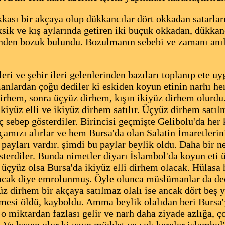
kası bir akçaya olup dükkancılar dört okkadan satarlar
sik ve kış aylarında getiren iki buçuk okkadan, dükkanc
nden bozuk bulundu. Bozulmanın sebebi ve zamanı anıldı
leri ve şehir ileri gelenlerinden bazıları toplanıp ete 
nlardan çoğu dediler ki eskiden koyun etinin narhı her 
dirhem, sonra üçyüz dirhem, kışın ikiyüz dirhem olurdu.
kiyüz elli ve ikiyüz dirhem satılır. Üçyüz dirhem satı
ç sebep gösterdiler. Birincisi geçmişte Gelibolu'da her
kçamızı alırlar ve hem Bursa'da olan Salatin İmaretleri
payları vardır. şimdi bu paylar beylik oldu. Daha bir n
sterdiler. Bunda nimetler diyarı İslambol'da koyun eti 
 üçyüz olsa Bursa'da ikiyüz elli dirhem olacak. Hülasa
acak diye emrolunmuş. Öyle olunca müslümanlar da dedil
üz dirhem bir akçaya satılmaz olalı ise ancak dört beş y
lmesi öldü, kayboldu. Amma beylik olalıdan beri Bursa'
 o miktardan fazlası gelir ve narh daha ziyade azlığa, 