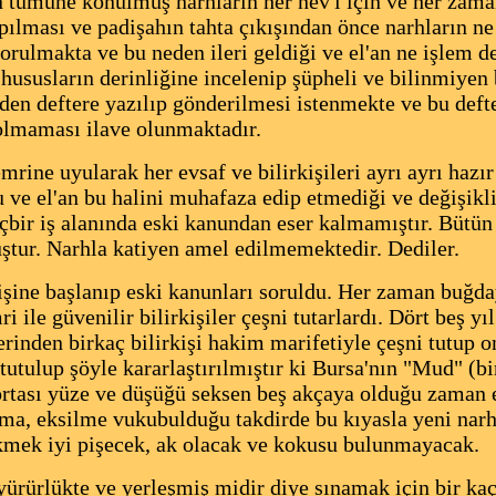
n tümüne konulmuş narhların her nev'i için ve her zaman
pılması ve padişahın tahta çıkışından önce narhların ne
 sorulmakta ve bu neden ileri geldiği ve el'an ne işlem
 hususların derinliğine incelenip şüpheli ve bilinmiyen 
en deftere yazılıp gönderilmesi istenmekte ve bu defte
 olmaması ilave olunmaktadır.
ine uyularak her evsaf ve bilirkişileri ayrı ayrı hazır
ğu ve el'an bu halini muhafaza edip etmediği ve değişik
bir iş alanında eski kanundan eser kalmamıştır. Bütün n
ur. Narhla katiyen amel edilmemektedir. Dediler.
işine başlanıp eski kanunları soruldu. Her zaman buğd
ile güvenilir bilirkişiler çeşni tutarlardı. Dört beş y
lerinden birkaç bilirkişi hakim marifetiyle çeşni tutup 
utulup şöyle kararlaştırılmıştır ki Bursa'nın "Mud" (bi
ortası yüze ve düşüğü seksen beş akçaya olduğu zaman
tma, eksilme vukubulduğu takdirde bu kıyasla yeni narh t
ekmek iyi pişecek, ak olacak ve kokusu bulunmayacak.
yürürlükte ve yerleşmiş midir diye sınamak için bir kaç