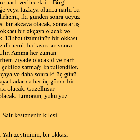
e narh verilecektir.
Birgi
ğe veya fazlaya olunca narhı bu
 dirhemi, iki günden sonra üçyüz
ı bir akçaya olacak, sonra artış
okkası bir akçaya olacak ve
ak. Ulubat üzümünün bir okkası
z dirhemi, haftasından sonra
atılır. Amma her zaman
irhem ziyade olacak diye narh
ı şekilde satmağı kabullendiler.
akçaya ve daha sonra ki üç günü
aya kadar da her üç günde bir
ası olacak. Güzelhisar
a olacak. Limonun, yükü yüz
 Sair kestanenin kilesi
 Yalı zeytininin, bir okkası