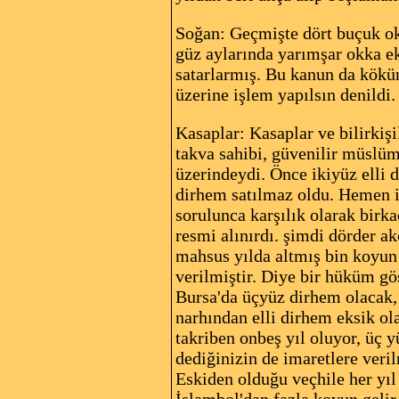
Soğan: Geçmişte dört buçuk ok
güz aylarında yarımşar okka ek
satarlarmış. Bu kanun da kökü
üzerine işlem yapılsın denildi.
Kasaplar: Kasaplar ve bilirkişi
takva sahibi, güvenilir müslüma
üzerindeydi. Önce ikiyüz elli 
dirhem satılmaz oldu. Hemen i
sorulunca karşılık olarak birka
resmi alınırdı. şimdi dörder a
mahsus yılda altmış bin koyun 
verilmiştir. Diye bir hüküm gö
Bursa'da üçyüz dirhem olacak,
narhından elli dirhem eksik ol
takriben onbeş yıl oluyor, üç y
dediğinizin de imaretlere veri
Eskiden olduğu veçhile her yıl