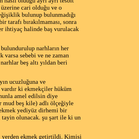
 nasıl olduğu ayrı ayrı tesbit
 üzerine cari olduğu ve o
 değişiklik bulunup bulunmadığı
bir tarafı bırakılmaması, sonra
r ihtiyaç halinde baş vurulacak
 bulundurulup narhların her
lik varsa sebebi ve ne zaman
arhlar beş altı yıldan beri
ayın ucuzluğuna ve
ıl vardır ki ekmekçiler hüküm
onunla amel edilsin diye
r mud beş kile) adlı ölçeğiyle
 ekmek yediyüz dirhemi bir
ayin olunacak. şu şart ile ki un
 yerden ekmek getirtildi. Kimisi