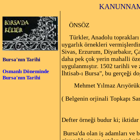
KANUNNAME
ÖNSÖZ
Türkler, Anadolu topraklar
uygarlık örnekleri vermişlerdi
Sivas, Erzurum, Diyarbakır, Ç
daha pek çok yerin mahalli öze
Bursa'nın Tarihi
uygulanmıştır. 1502 tarihli ve
Osmanlı Döneminde
İhtisab-ı Bursa", bu gerçeği do
Bursa'nın Tarihi
Mehmet Yılmaz Arıyörük 
(
Belgenin orjinali Topkapı Sa
Defter örneği budur ki; iktida
Bursa'da olan iş adamları ve bi