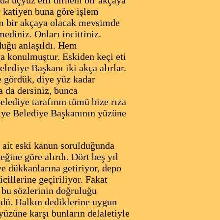
'da üçyüz elli dirhem bir akçaya
r katiyen buna göre işlem
em bir akçaya olacak mevsimde
ediniz. Onları incittiniz.
duğu anlaşıldı. Hem
ya konulmuştur. Eskiden keçi eti
lediye Başkanı iki akça alırlar.
e gördük, diye yüz kadar
 da dersiniz, bunca
lediye tarafının tümü bize rıza
diye Belediye Başkanının yüzüne
a ait eski kanun sorulduğunda
eğine göre alırdı. Dört beş yıl
ve dükkanlarına getiriyor, depo
illerine geçiriliyor. Fakat
n bu sözlerinin doğruluğu
üldü. Halkın dediklerine uygun
yüzüne karşı bunların delaletiyle