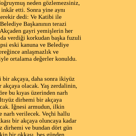
 doğruymuş neden gözlemezsiniz,
inkâr etti. Sonra yine aynı
rekir dedi: Ve Katibi ile
i Belediye Başkanının terazi
. Akçaden gayri yemişlerin her
da verdiği korkudan başka fuzuli
Hepsi eski kanuna ve Belediye
ereğince anlaşmazlık ve
ğiyle ortalama değerler konuldu.
 bir akçaya, daha sonra ikiyüz
r akçaya olacak. Yaş zerdalinin,
göre bu kıyas üzerinden narh
altıyüz dirhemi bir akçaya
ak. İğnesi armudun, ilkin
e narh verilecek. Veçhi hallu
kkası bir akçaya oluncaya kadar
z dirhemi ve bundan dört gün
kin bir okkası, beş günden