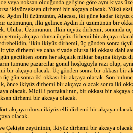
de veya noksan olduğunda gelişine göre aynı kıyas üzer
ursa ikiyüzseksen dirhemi bir akçaya olacak. Yükü eksi
ecek. Aydın İli üzümünün, Alacası, iki güne kadar ikiyüz
ir üzümünün, ilki gelince Aydın ili üzümünün bir okkas
cek. Ulubat Üzümünün, ilkin üçyüz dirhemi, sonunda üç 
ü yetmiş akçaya olursa üçyüz dirhemi bir akçaya olac
drebelidin, ilkin ikiyüz dirhemi, üç günden sonra üçyü
altıyüz dirhemi ve daha ziyade olursa iki okkası dahi s
ün geçtikten sonra her akçalık miktar başına ikiyüz d
arın tümüne pazarcılar gönül hoşluğuyla razı olup, ayn
hemi bir akçaya olacak. Üç günden sonra bir okkası bir 
a üç gün sonra iki okkası bir akçaya olacak. Son bulunc
ık, önce ikiyüz dirhemi bir akçaya olacak sonra iki okk
kçaya olacak. Midilli portakalının, bir okkası bir akçay
ksen dirhemi bir akçaya olacak.
ört akçaya olursa ikiyüz elli dirhemi bir akçaya olacak.
çaya olacak.
e Çekişte zeytininin, ikiyüz dirhemi bir akçaya olacak.