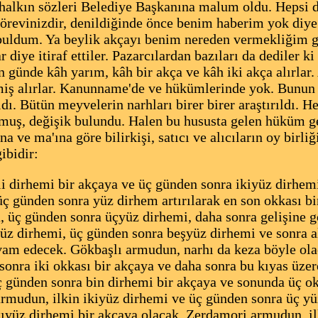
a halkın sözleri Belediye Başkanına malum oldu. Hepsi
görevinizdir, denildiğinde önce benim haberim yok diye 
buldum. Ya beylik akçayı benim nereden vermekliğim ge
r diye itiraf ettiler. Pazarcılardan bazıları da dediler k
 günde kâh yarım, kâh bir akça ve kâh iki akça alırlar
miş alırlar. Kanunname'de ve hükümlerinde yok. Bunun 
ldı. Bütün meyvelerin narhları birer birer araştırıldı. 
ulmuş, değişik bulundu. Halen bu hususta gelen hüküm g
a ve ma'ına göre bilirkişi, satıcı ve alıcıların oy birli
ibidir:
li dirhemi bir akçaya ve üç günden sonra ikiyüz dirhemi
üç günden sonra yüz dirhem artırılarak en son okkası bi
a, üç günden sonra üçyüz dirhemi, daha sonra gelişine 
kiyüz dirhemi, üç günden sonra beşyüz dirhemi ve sonra 
am edecek. Gökbaşlı armudun, narhı da keza böyle olac
sonra iki okkası bir akçaya ve daha sonra bu kıyas üzer
ç günden sonra bin dirhemi bir akçaya ve sonunda üç o
rmudun, ilkin ikiyüz dirhemi ve üç günden sonra üç yü
tıyüz dirhemi bir akçaya olacak. Zerdamori armudun, il