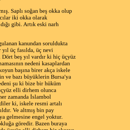
mış. Saplı soğan beş okka olup
ılar iki okka olarak
ğı gibi. Artık eski narh
uygulanan kanundan soruldukta
yıl üç fasılda, üç nevi
 Dört beş yıl vardır ki hiç üçyüz
lmamasının nedeni kasaplardan
 koyun başına birer akça iskele
nin ve bazı büyüklerin Bursa'ya
edeni şu ki bize bir hüküm
üçyüz elli dirhem olunca
 her zamanda İslambol
er ki, iskele resmi artalı
ıldır. Ve altmış bin pay
ya gelmesine engel yoktur.
çokluğa göredir. Bazen buraya