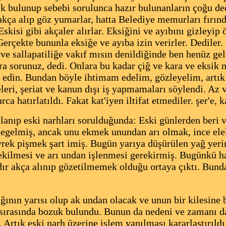
sik bulunup sebebi sorulunca hazır bulunanların çoğu ded
 akça alıp göz yumarlar, hatta Belediye memurları fırın
kisi gibi akçaler alırlar. Eksiğini ve ayıbını gizleyip ö
 Gerçekte bununla eksiğe ve ayıba izin verirler. Dedile
ve sallapatiliğe vakıf mısın denildiğinde ben henüz g
 sorunuz, dedi. Onlara bu kadar çiğ ve kara ve eksik n
 edin. Bundan böyle ihtimam edelim, gözleyelim, artık 
ri, şeriat ve kanun dışı iş yapmamaları söylendi. Az v
rca hatırlatıldı. Fakat kat'iyen iltifat etmediler. şer'e,
oplanıp eski narhları sorulduğunda: Eski günlerden beri
enegelmiş, ancak unu ekmek unundan arı olmak, ince el
ek pişmek şart imiş. Bugün yarıya düşürülen yağ yerine
ekilmesi ve arı undan işlenmesi gerekirmiş. Bugünkü h
dır akça alınıp gözetilmemek olduğu ortaya çıktı. Bund
ının yarısı olup ak undan olacak ve unun bir kilesine b
sırasında bozuk bulundu. Bunun da nedeni ve zamanı da
 Artık eski narh üzerine işlem yapılması kararlaştırıldı