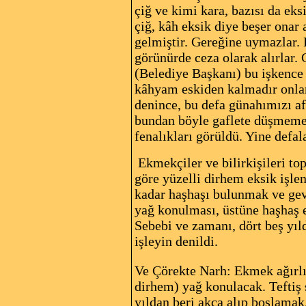
çiğ ve kimi kara, bazısı da ek
çiğ, kâh eksik diye beşer onar
gelmiştir. Gereğine uymazlar. Es
görünürde ceza olarak alırlar.
(Belediye Başkanı) bu işkence 
kâhyam eskiden kalmadır onlara
denince, bu defa günahımızı af
bundan böyle gaflete düşmemele
fenalıkları görüldü. Yine defala
Ekmekçiler ve bilirkişileri t
göre yüzelli dirhem eksik işl
kadar haşhaşı bulunmak ve gevr
yağ konulması, üstüne haşhaş 
Sebebi ve zamanı, dört beş yıl
işleyin denildi.
Ve Çörekte Narh: Ekmek ağırlığ
dirhem) yağ konulacak. Teftiş 
yıldan beri akça alıp boşlamak.