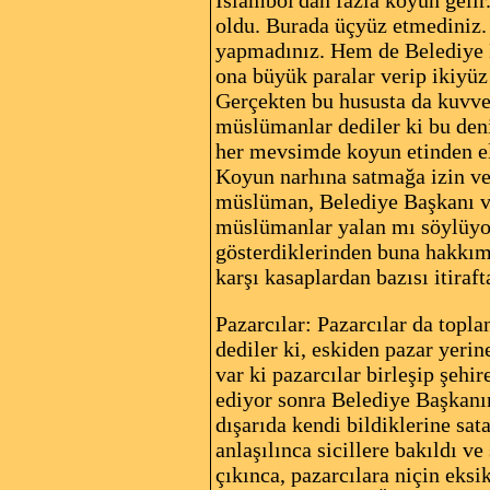
İslambol'dan fazla koyun gelir
oldu. Burada üçyüz etmediniz. 
yapmadınız. Hem de Belediye B
ona büyük paralar verip ikiyüz
Gerçekten bu hususta da kuvve
müslümanlar dediler ki bu deni
her mevsimde koyun etinden ell
Koyun narhına satmağa izin ve
müslüman, Belediye Başkanı ve
müslümanlar yalan mı söylüyorl
gösterdiklerinden buna hakkımı
karşı kasaplardan bazısı itiraf
Pazarcılar: Pazarcılar da topl
dediler ki, eskiden pazar yerine
var ki pazarcılar birleşip şehi
ediyor sonra Belediye Başkanın
dışarıda kendi bildiklerine sat
anlaşılınca sicillere bakıldı 
çıkınca, pazarcılara niçin eks