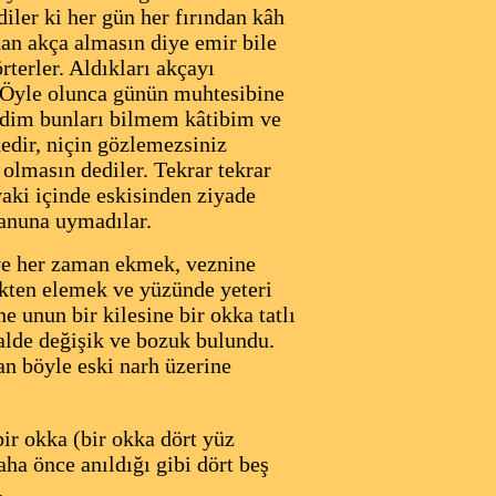
iler ki her gün her fırından kâh
dan akça almasın diye emir bile
rterler. Aldıkları akçayı
r. Öyle olunca günün muhtesibine
eldim bunları bilmem kâtibim ve
edir, niçin gözlemezsiniz
olmasın dediler. Tekrar tekrar
aki içinde eskisinden ziyade
 kanuna uymadılar.
 ve her zaman ekmek, veznine
ekten elemek ve yüzünde yeteri
 unun bir kilesine bir okka tatlı
alde değişik ve bozuk bulundu.
an böyle eski narh üzerine
ir okka (bir okka dört yüz
ha önce anıldığı gibi dört beş
.