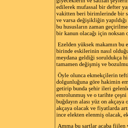
giyeceklerin ve satılan şeyleri
edilerek mufassal bir defter ya
vakitten beri birimlerinde bir
ve varsa değişikliğin yapıldığı
bu hususların zaman geçirilmed
bir kanun olacağı için noksan
Ezelden yüksek makamın bu emr
birinde eskilerinin nasıl oldu
meydana geldiği soruldukça hiç
tamamen değişmiş ve bozulmuşt
Öyle olunca ekmekçilerin teft
dolgunluğuna göre hakimin emri 
getirip bunda şehir ileri gelen
emrolunmuş ve o tarihte çeşni t
buğdayın alası yüz on akçaya 
akçaya olacak ve fiyatlarda ar
ince elekten elenmiş olacak, 
Amma bu şartlar acaba fiilen 