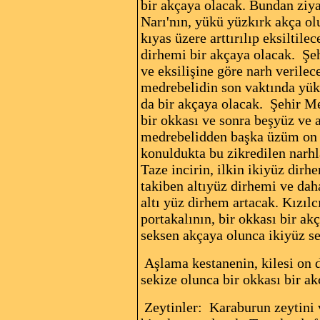
bir akçaya olacak. Bundan ziya
Narı'nın, yükü yüzkırk akça ol
kıyas üzere arttırılıp eksiltil
dirhemi bir akçaya olacak. Şeh
ve eksilişine göre narh verile
medrebelidin son vaktında yük
da bir akçaya olacak.
Şehir Me
bir okkası ve sonra beşyüz ve 
medrebelidden başka üzüm on g
konuldukta bu zikredilen narhl
Taze incirin, ilkin ikiyüz dir
takiben altıyüz dirhemi ve dah
altı yüz dirhem artacak. Kızılc
portakalının, bir okkası bir a
seksen akçaya olunca ikiyüz se
Aşlama kestanenin, kilesi on d
sekize olunca bir okkası bir ak
Zeytinler:
Karaburun zeytini v