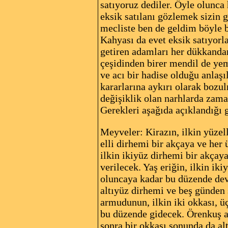
satıyoruz dediler. Öyle olunc
eksik satılanı gözlemek sizin 
mecliste ben de geldim böyle 
Kahyası da evet eksik satıyorla
getiren adamları her dükkandan
çeşidinden birer mendil de ye
ve acı bir hadise olduğu anlaşı
kararlarına aykırı olarak boz
değişiklik olan narhlarda zaman
Gerekleri aşağıda açıklandığı g
Meyveler: Kirazın, ilkin yüzel
elli dirhemi bir akçaya ve her 
ilkin ikiyüz dirhemi bir akçay
verilecek. Yaş eriğin, ilkin i
oluncaya kadar bu düzende dev
altıyüz dirhemi ve beş günden 
armudunun, ilkin iki okkası, ü
bu düzende gidecek. Örenkuş a
sonra bir okkası sonunda da al