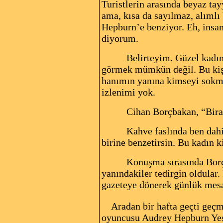
Turistlerin arasında beyaz tay
ama, kısa da sayılmaz, alımlı 
Hepburn’e benziyor. Eh, insan
diyorum.
Belirteyim. Güzel kadın
görmek mümkün değil. Bu kişiy
hanımın yanına kimseyi sokma
izlenimi yok.
Cihan Borçbakan, “Bir
Kahve faslında ben dahi
birine benzetirsin. Bu kadın 
Konuşma sırasında Borç
yanındakiler tedirgin oldular.
gazeteye dönerek günlük mesa
Aradan bir hafta geçti geçme
oyuncusu Audrey Hepburn Yeşil