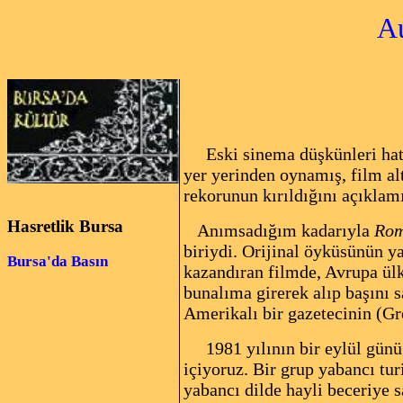
Au
Eski sinema düşkünleri hatı
yer yerinden oynamış, film alt
rekorunun kırıldığını açıklamı
Hasretlik Bursa
Anımsadığım kadarıyla
Rom
biriydi. Orijinal öyküsünün 
Bursa'da Basın
kazandıran filmde, Avrupa ülk
bunalıma girerek alıp başını s
Amerikalı bir gazetecinin (Gr
1981 yılının bir eylül gün
içiyoruz. Bir grup yabancı tur
yabancı dilde hayli beceriye 