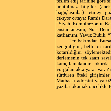
teslim ediş tarihine göre 
unutulmaz bilgiler (anek
bağışlasınlar)
etmeyi göz
çıkıyor ortaya: Ramis Dar
“Siyah Kombinezonlu Kad
enstantanesini, Nuri Demir
katliamını, Yavuz Bubik, 
Her bakımdan Bursa o
zenginliğini, belli bir ta
kotarıldığını söylemekted
derlemenin tek zaafı sayı
kamçılamaktadır okurda
vurgulamakta yarar var. Zir
sürdüren öteki girişimler
Matbaası adresini veya 02
yazılar okumak öncelikle Bu