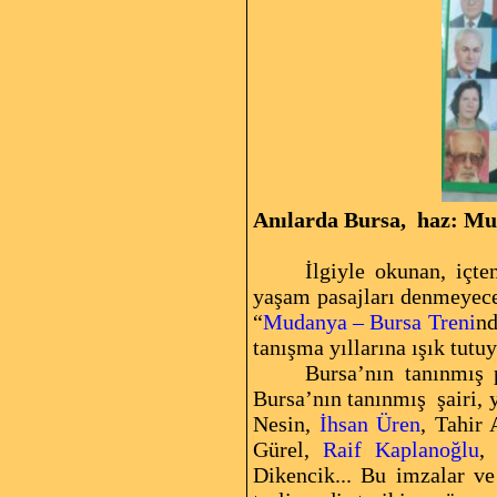
Anılarda Bursa, haz: Muv
İlgiyle okunan, içten
yaşam pasajları denmeyecek
“
Mudanya – Bursa Treni
nd
tanışma yıllarına ışık tutu
Bursa’nın tanınmış 
Bursa’nın tanınmış
şairi,
Nesin,
İhsan Üren
, Tahir
Gürel,
Raif Kaplanoğlu
,
Dikencik... Bu imzalar ve