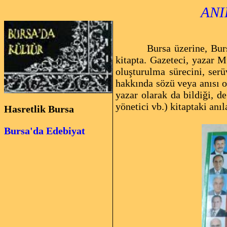
ANI
Hil
Bursa üzerine, Bur
kitapta. Gazeteci, yazar 
oluşturulma sürecini, ser
hakkında sözü veya anısı o
yazar olarak da bildiği, de
yönetici vb.) kitaptaki an
Hasretlik Bursa
Bursa'da Edebiyat