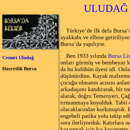
ULUDAĞ YIL
Türkiye’de ilk defa Bursa
ayakkabı ve elbise getiriliyo
Bursa’da yapılıyor.
Ben 1933 yılında
Bursa Lis
Cennet Uludağ
onları görmüş ve bembeyaz ka
Hasretlik Bursa
da bu kulübün üyesi idi. Onla
düşünürdüm. Kayak malzemesi 
çocuğu olmanın acısını anlam
arkadaşımı kandırarak, bir to
alarak, doğru Temenyeri, Ça
tırmanmaya koyulduk. Tabii e
olacaklarından korkmuştuk. El
engebeli patika yolu takip ed
sora ilerliyorduk. Katırlara
kazanmak için kış kıyamette 