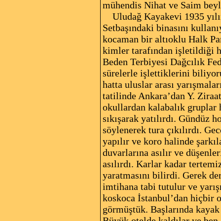
mühendis Nihat ve Saim beyle
Uludağ Kayakevi 1935 yılınd
Setbaşındaki binasını kullan
kocaman bir altıoklu Halk Par
kimler tarafından işletildiğ
Beden Terbiyesi Dağcılık Fed
sürelerle işlettiklerini bili
hatta uluslar arası yarışmalar
tatilinde Ankara’dan Y. Ziraa
okullardan kalabalık gruplar h
sıkışarak yatılırdı. Gündüz ho
söylenerek tura çıkılırdı. Gec
yapılır ve koro halinde şarkıl
duvarlarına asılır ve düşenler
asılırdı. Karlar kadar tertemi
yaratmasını bilirdi. Gerek de
imtihana tabi tutulur ve yarış
koskoca İstanbul’dan hiçbir o
görmüştük. Başlarında kayak 
Büyük otelde kaldılar ve ben