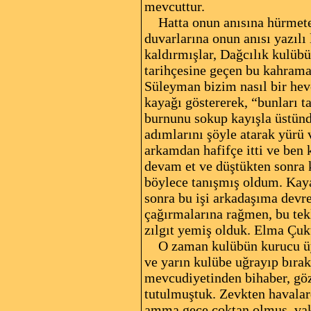
mevcuttur.
Hatta onun anısına hürmeten 
duvarlarına onun anısı yazılı 
kaldırmışlar, Dağcılık kulüb
tarihçesine geçen bu kahrama
Süleyman bizim nasıl bir heve
kayağı göstererek, “bunları t
burnunu sokup kayışla üstünde
adımlarını şöyle atarak yürü 
arkamdan hafifçe itti ve ben 
devam et ve düştükten sonra k
böylece tanışmış oldum. Kaya
sonra bu işi arkadaşıma devre
çağırmalarına rağmen, bu tek
zılgıt yemiş olduk. Elma Çuk
O zaman kulübün kurucu üyel
ve yarın kulübe uğrayıp bırakı
mevcudiyetinden bihaber, gö
tutulmuştuk. Zevkten havalard
amma gece çoktan olmuş, vaki