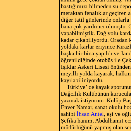
bastığımızı bilmeden su depo
meraktan fenalıklar geçiren 
diğer tatil günlerinde onlar
bana çok yardımcı olmuştu. O
yapabilmiştik. Dağ yolu kard
kadar çıkabiliyordu. Oradan 
yoldaki karlar eriyince Kiraz
başka bir bina yapıldı ve Jan
öğrenildiğinde otobüs ile Çe
Işıklar Askeri Lisesi önünde
meyilli yolda kayarak, halkı
kayılabiliniyordu.
Türkiye’ de kayak sporunun 
Dağcılık Kulübünün kurucuları
yazmak istiyorum. Kulüp Başk
Enver Namar, sanat okulu hoc
sahibi
İhsan Antel
, eşi ve oğ
Şefika hanım, Abdülhamit ecz
müdürlüğünü yapmış olan sem