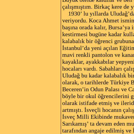
çalışmıştım. Birkaç kere de 
1930’ lu yıllarda Uludağ’da 
veriyordu. Koca Ahmet ismind
başına orada kalır, Bursa’ya 
kestirmesi bugüne kadar kulla
kalabalık bir öğrenci grubuna
İstanbul’da yeni açılan Eğit
mavi renkli pantolon ve kanary
kayaklar, ayakkabılar yepyeni
hocaları vardı. Sabahları çal
Uludağ bu kadar kalabalık bi
olarak, o tarihlerde Türkiye 
Beceren’in Odun Palası ve Ca
böyle bir okul öğrencilerini
olarak istifade etmiş ve ileri
artmıştı. İsveçli hocanın ça
İsveç Milli Ekibinde mukaveme
Sarıkamış’ ta devam eden mu
tarafından angaje edilmiş ve