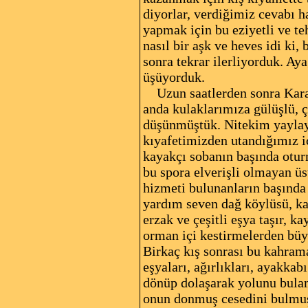
diyorlar, verdiğimiz cevabı h
yapmak için bu eziyetli ve te
nasıl bir aşk ve heves idi ki
sonra tekrar ilerliyorduk. Aya
üşüyorduk.
Uzun saatlerden sonra Karabe
anda kulaklarımıza gülüşlü, ç
düşünmüştük. Nitekim yaylaya
kıyafetimizden utandığımız i
kayakçı sobanın başında otur
bu spora elverişli olmayan ü
hizmeti bulunanların başınd
yardım seven dağ köylüsü, kaya
erzak ve çeşitli eşya taşır, 
orman içi kestirmelerden büy
Birkaç kış sonrası bu kahram
eşyaları, ağırlıkları, ayakkab
dönüp dolaşarak yolunu bula
onun donmuş cesedini bulmuşl