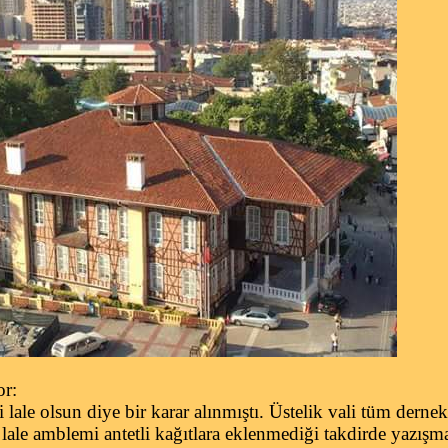
or:
lale olsun diye bir karar alınmıştı. Üstelik vali tüm derne
 lale amblemi antetli kağıtlara eklenmediği takdirde yazışm