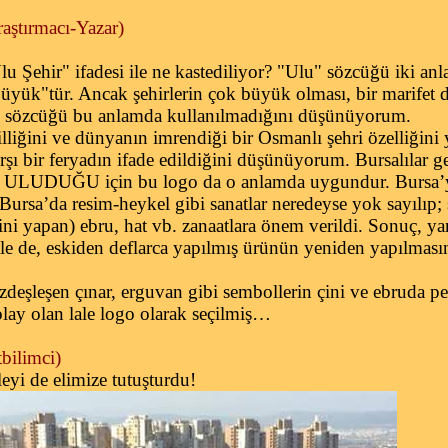
aştırmacı-Yazar)
Şehir" ifadesi ile ne kastediliyor? "Ulu" sözcüğü iki an
üyük"tür. Ancak şehirlerin çok büyük olması, bir marifet 
" sözcüğü bu anlamda kullanılmadığını düşünüyorum.
iğini ve dünyanın imrendiği bir Osmanlı şehri özelliğini yi
rşı bir feryadın ifade edildiğini düşünüyorum. Bursalılar ge
şı ULUDUĞU için bu logo da o anlamda uygundur. Bursa’yı
r Bursa’da resim-heykel gibi sanatlar neredeyse yok sayılıp; 
rini yapan) ebru, hat vb. zanaatlara önem verildi. Sonuç, ya
ale de, eskiden deflarca yapılmış ürünün yeniden yapılması
deşleşen çınar, erguvan gibi sembollerin çini ve ebruda p
lay olan lale logo olarak seçilmiş…
bilimci)
leyi de elimize tutuşturdu!