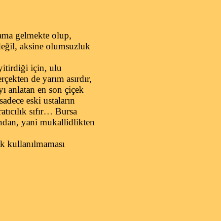
lama gelmekte olup,
değil, aksine olumsuzluk
tirdiği için, ulu
rçekten de yarım asırdır,
 anlatan en son çiçek
sadece eski ustaların
ratıcılık sıfır… Bursa
ndan, yani mukallidlikten
ek kullanılmaması