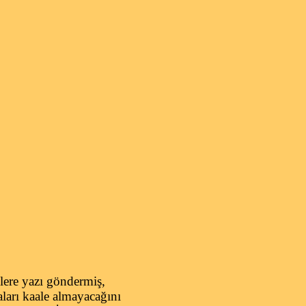
klere yazı göndermiş,
aları kaale almayacağını