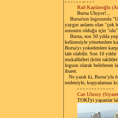
- - - - - - -- - - -
Raif Kaplanoğlu (Ar
Bursa Uluyor!...
Bursa'nın logosunda "Ulu 
yaygın anlamı olan "çok b
unusuru olduğu için "ulu
Bursa, son 50 yılda yeşill
kelimesiyle yönetenlere ka
Bursa'yı yokedenlere kar
lale olabilir. Son 10 yıldı
mukallidleri (kötü taklitle
logusu olarak belirlenen l
ibaret.
Ne yazık ki, Bursa’yla öz
nedeniyle, kopyalaması ko
- - - - - - - - - - - - -
Can Ulusoy (Siyaset
TOKİ'yi yapanlar la