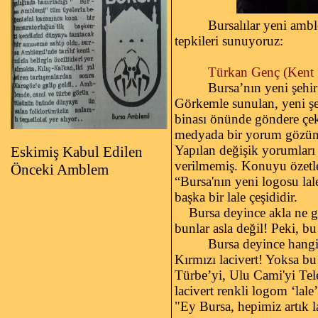
Bursalılar yeni amb
tepkileri sunuyoruz:
Türkan Genç (Kent g
Bursa’nın yeni şehi
Görkemle sunulan, yeni şeh
binası önünde göndere çeki
medyada bir yorum gözüme 
Yapılan değişik yorumları
Eskimiş Kabul Edilen
verilmemiş. Konuyu özetle
Önceki Amblem
“Bursa'nın yeni logosu lal
başka bir lale çeşididir.
Bursa deyince akla ne gel
bunlar asla değil! Peki, b
Bursa deyince hangi 
Kırmızı lacivert! Yoksa bu 
Türbe’yi, Ulu Cami'yi Te
lacivert renkli logom ‘lale
"Ey Bursa, hepimiz artık la