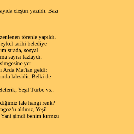
da eleştiri yazıldı. Bazı
enlenen törenle yapıldı.
eykel tarihi belediye
ım sırada, sosyal
a sayısı fazlaydı.
 simgesine yer
 Arda Mat'tan geldi:
nda lalesidir. Belki de
ferik, Yeşil Türbe vs..
diğimiz lale hangi renk?
ragöz’ü aldınız, Yeşil
 Yani şimdi benim kırmızı