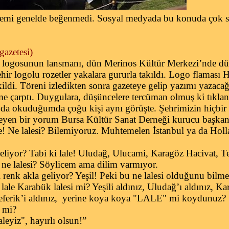
lemi genelde beğenmedi. Sosyal medyada bu konuda çok sayı
azetesi)
r logosunun lansmanı, dün Merinos Kültür Merkezi’nde düz
ir logolu rozetler yakalara gururla takıldı. Logo flaması H
ldi. Töreni izledikten sonra gazeteye gelip yazımı yazacağ
çarptı. Duygulara, düşüncelere tercüman olmuş ki tıklanm
 da okuduğumda çoğu kişi aynı görüşte. Şehrimizin hiçbir
yen bir yorum Bursa Kültür Sanat Derneği kurucu başkanı
e! Ne lalesi? Bilemiyoruz. Muhtemelen İstanbul ya da Holla
iyor? Tabi ki lale! Uludağ, Ulucami, Karagöz Hacivat, Tele
u ne lalesi? Söylicem ama dilim varmıyor.
renk akla geliyor? Yeşil! Peki bu ne lalesi olduğunu bilme
lale Karabük lalesi mi? Yeşili aldınız, Uludağ’ı aldınız, Ka
leferik’i aldınız, yerine koya koya "LALE" mi koydunuz?
’ mi?
leyiz", hayırlı olsun!”