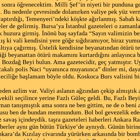
sonra öğrenecektim. Milli Şef’in niyeti bir punduna ge
 Bu nedenle çevresinde dolanırken valiye pek yüz verm
aptırdığı, Temenyeri’ndeki köşkte ağırlanmış. Sabah k
eler de gelirmiş. Bursa’ya İstanbul gazeteleri o zamanla
k huzura girmiş. İnönü baş sayfada “Sayın valimizin be
ş ki vali kendisini yere göğe sığdıramıyor, biraz yu
ltıya çağırmış. Üstelik kendisine beyanatından ötürü t
iği beyanattan ötürü makamını kurtardığını anlayınca 
 Bozdağ Beyi bulun. Ama gazetecidir, geç yatmıştır. Uy
akalı polis Naci “uyanınca muyanınca” dinler mi, day
eciliğe başlamam böyle oldu. Koskoca Burs valisini bir
eden azlim var. Valiyi aslanın ağzından çekip almıştık
ekili seçilince yerine Fazlı Güleç geldi. Bu, Fazlı Beyi
n tanışmıştık ama sonra ne ben gittim, ne de o beni a
rusu ben de bundan memnundum. Bol bol gevezelik ed
z savaş içindeydik. taşra gazeteleri haberleri Ankara 
aberler aynı gün bütün Türkiye’de aynıydı. Günün biri
Ankara’da Kızılay civarında yürürken arkasında bir bom