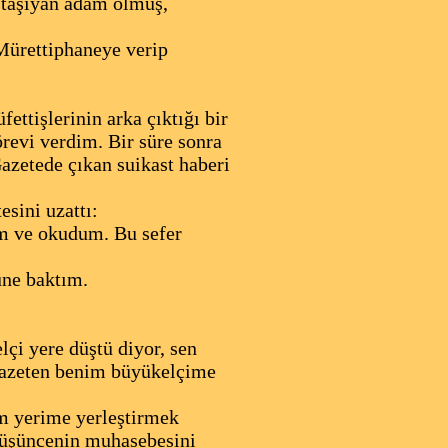
 taşıyan adam ölmüş,
 Mürettiphaneye verip
ttişlerinin arka çıktığı bir
örevi verdim. Bir süre sonra
azetede çıkan suikast haberi
sini uzattı:
ım ve okudum. Bu sefer
üne baktım.
çi yere düştü diyor, sen
 gazeten benim büyükelçime
im yerime yerleştirmek
 düşüncenin muhasebesini