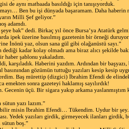
isi de aynı matbaada basıldığı için tanışıyorduk.
amayı… Ben bu işi dünyada başaramam. Daha haberin na
arın Milli Şef geliyor.”
hoş adamdı.
şeye bak” dedi. Birkaç yıl önce Bursa’ya Atatürk gelmi
arda ipek üzerine basılmış gazetenin bir örneği duruyor
rine İnönü yaz, olsun sana gül gibi olağanüstü sayı.”
 dediği kadar kolay olmadı ama biraz alıcı şekilde bak
ir haber şablonu yakaladım.
ldi, karşıladık. Haberini yazdım. Ardından bir başyazı,
l basınından gözümün tuttuğu yazıları kesip kesip uygu
dim. Baş mürettip (dizgici) İbrahim Efendi de elindeki
ca emekten sonra gazeteyi haklamış sayılırdık!
m. Gecenin üçü. Bir sigara yakıp arkama yaslanmıştım 
 sütun yazı lazım.”
bilir misin İbrahim Efendi… Tükendim. Uydur bir şey.
ı. Yedek yazıları girdik, girmeyecek ilanları girdik, bü
 sütun boş.”