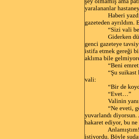
şey olmamış ama pat
yaralananlar hastaney
Haberi yazdı
gazeteden ayrıldım. E
“Sizi vali b
Giderken düş
genci gazeteye tavsiy
istifa etmek gereği 
aklıma bile gelmiyor
“Beni emretm
“Şu suikast
vali:
“Bir de koy
“Evet…”
Valinin yanı
“Ne eveti, 
yuvarlandı diyorsun.
hakaret ediyor, bu ne
Anlamıştım!
istiyordu. Böyle suda