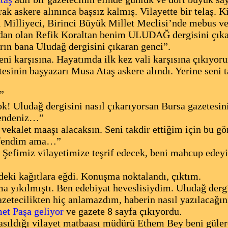
ak askere alınınca başsız kalmış. Vilayette bir telaş. 
i Milliyeci, Birinci Büyük Millet Meclisi’nde mebus v
ndan olan Refik Koraltan benim ULUDAĞ dergisini çık
rın bana Uludağ dergisini çıkaran genci”
.
eni karşısına. Hayatımda ilk kez vali karşısına çıkıyor
esinin başyazarı Musa Ataş askere alındı. Yerine seni ta
”
! Uludağ dergisini nasıl çıkarıyorsan Bursa gazetesini
endeniz…”
 vekalet maaşı alacaksın. Seni takdir ettiğim için bu g
efendim ama…”
i Şefimiz vilayetimize teşrif edecek, beni mahcup ed
deki kağıtlara eğdi. Konuşma noktalandı, çıktım.
a yıkılmıştı. Ben edebiyat heveslisiydim. Uludağ dergi
zetecilikten hiç anlamazdım, haberin nasıl yazılacağın
et Paşa geliyor
ve gazete 8 sayfa çıkıyordu.
sıldığı vilayet matbaası müdürü Ethem Bey beni gülere