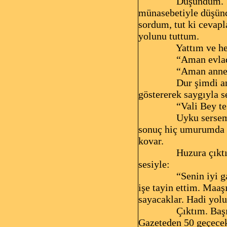
Düşündüm. Ya
münasebetiyle düşünc
sordum, tut ki cevap
yolunu tuttum.
Yattım ve h
“Aman evlad
“Aman anne,
Dur şimdi an
göstererek saygıyla s
“Vali Bey teş
Uyku sersem
sonuç hiç umurumda 
kovar.
Huzura çıkt
sesiyle:
“Senin iyi g
işe tayin ettim. Maaş
sayacaklar. Hadi yolu
Çıktım. Baş
Gazeteden 50 geçecekt