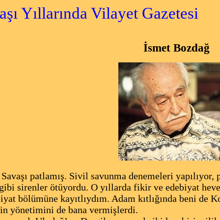
 Yıllarında Vilayet Gazetesi
İsmet Bozdağ
avaşı patlamış. Sivil savunma denemeleri yapılıyor, pe
gibi sirenler ötüyordu. O yıllarda fikir ve edebiyat hev
iyat bölümüne kayıtlıydım. Adam kıtlığında beni de Ko
n yönetimini de bana vermişlerdi.