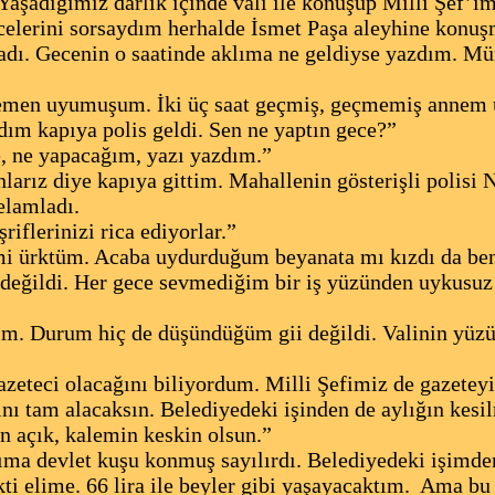
şadığımız darlık içinde vali ile konuşup Milli Şef’imi
elerini sorsaydım herhalde İsmet Paşa aleyhine konuşm
ladı. Gecenin o saatinde aklıma ne geldiyse yazdım. M
emen uyumuşum. İki üç saat geçmiş, geçmemiş annem 
ım kapıya polis geldi. Sen ne yaptın gece?”
 ne yapacağım, yazı yazdım.”
larız diye kapıya gittim. Mahallenin gösterişli polisi 
elamladı.
riflerinizi rica ediyorlar.”
i ürktüm. Acaba uydurduğum beyanata mı kızdı da be
değildi. Her gece sevmediğim bir iş yüzünden uykusu
ım. Durum hiç de düşündüğüm gii değildi. Valinin yü
azeteci olacağını biliyordum. Milli Şefimiz de gazeteyi 
ını tam alacaksın. Belediyedeki işinden de aylığın kesil
n açık, kalemin keskin olsun.”
ıma devlet kuşu konmuş sayılırdı. Belediyedeki işimden
i elime. 66 lira ile beyler gibi yaşayacaktım.
Ama bu 