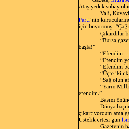
Ataş yedek subay olar
Vali, Kuvay
Parti
’nin kurucuları
için buyurmuş: “Çağı
Çıkardılar b
“Bursa gazet
başla!”
“Efendim…
“Efendim yok
“Efendim b
“Üçte iki ek
“Sağ olun 
“Yarın Mill
efendim.”
Başını önün
Dünya başım
çıkartıyordum ama ga
Üstelik ertesi gün
İsm
Gazetenin ba