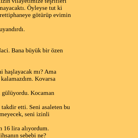
zin vilayetimize teşrifleri
ayacaktı. Öyleyse tut ki
ürettiphaneye götürüp evimin
uyandırdı.
Naci. Bana büyük bir özen
ni haşlayacak mı? Ama
z kalamazdım. Kovarsa
zü gülüyordu. Kocaman
takdir etti. Seni asaleten bu
meyecek, seni izinli
 16 lira alıyordum.
ihsanın sebebi ne?