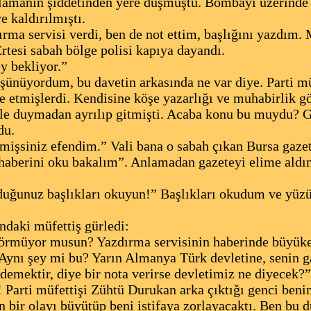
lamanın şiddetinden yere düşmüştü. Bombayı üzerinde
e kaldırılmıştı.
rma servisi verdi, ben de not ettim, başlığını yazdım.
rtesi sabah bölge polisi kapıya dayandı.
ey bekliyor.”
ünüyordum, bu davetin arkasında ne var diye. Parti müfe
e etmişlerdi. Kendisine köşe yazarlığı ve muhabirlik g
bile duymadan ayrılıp gitmişti. Acaba konu bu muydu? G
du.
işsiniz efendim.” Vali bana o sabah çıkan Bursa gazete
 haberini oku bakalım”. Anlamadan gazeteyi elime ald
duğunuz başlıkları okuyun!” Başlıkları okudum ve yüz
ndaki müfettiş gürledi:
görmüyor musun? Yazdırma servisinin haberinde büyükel
 Aynı şey mi bu? Yarın Almanya Türk devletine, senin
 demektir, diye bir nota verirse devletimiz ne diyecek?”
 Parti müfettişi Zühtü Durukan arka çıktığı genci ben
n bir olayı büyütüp beni istifaya zorlayacaktı. Ben bu