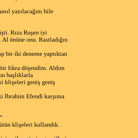
sıl yazılacağını bile
şti. Rıza Ruşen iyi
. Al önüne onu. Rastladığın
ıp bir iki deneme yaptıktan
 bir fıkra döşendim. Aldım
n başlıklarla
 klişeleri geniş geniş
ki İbrahim Efendi karşıma
”
tün klişeleri kullandık.