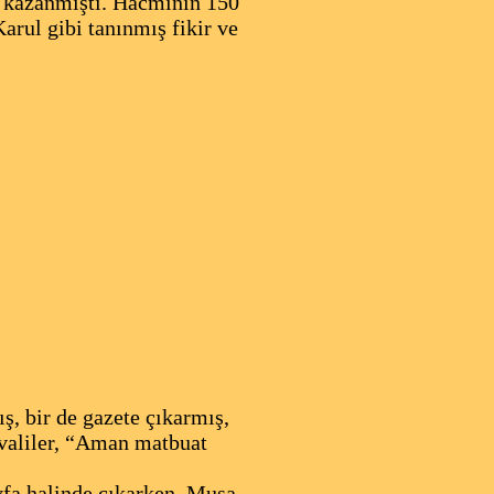
ik kazanmıştı. Hacminin 150
rul gibi tanınmış fikir ve
ş, bir de gazete çıkarmış,
 valiler, “Aman matbuat
yfa halinde çıkarken, Musa