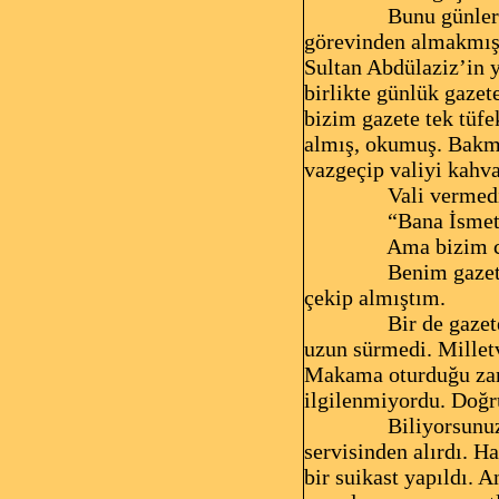
Bunu günler 
görevinden almakmış.
Sultan Abdülaziz’in y
birlikte günlük gazet
bizim gazete tek tüfe
almış, okumuş. Bakmı
vazgeçip valiyi kahva
Vali vermed
“Bana İsmet
Ama bizim c
Benim gazet
çekip almıştım.
Bir de gazet
uzun sürmedi. Milletv
Makama oturduğu zama
ilgilenmiyordu. Doğ
Biliyorsunu
servisinden alırdı. H
bir suikast yapıldı. 