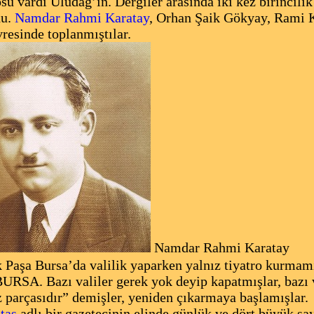
osu vardı Uludağ’ın. Dergiler arasında iki kez birincil
du.
Namdar Rahmi Karatay
, Orhan Şaik Gökyay, Rami Ka
resinde toplanmıştılar.
Namdar Rahmi Karatay
Paşa Bursa’da valilik yaparken yalnız tiyatro kurmamı
URSA. Bazı valiler gerek yok deyip kapatmışlar, bazı
 parçasıdır” demişler, yeniden çıkarmaya başlamışlar.
taş
adlı bir gazetecinin elinde günlük ve dört büyük sa