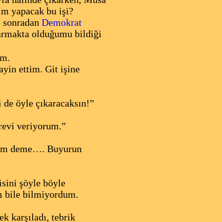
Kim yapacak bu işi?
e sonradan
Demokrat
armakta olduğumu bildiği
um.
yin ettim. Git işine
 de öyle çıkaracaksın!”
örevi veriyorum.”
eyim deme…. Buyurun
sini şöyle böyle
ı bile bilmiyordum.
k karşıladı, tebrik