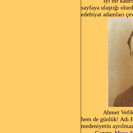
İyi bir kadr
sayfaya ulaştığı olur
edebiyat adamları çev
Ahmet Vefik 
hem de günlük! Adı B
medeniyetin ayrılmaz
Gazete,
Musa A