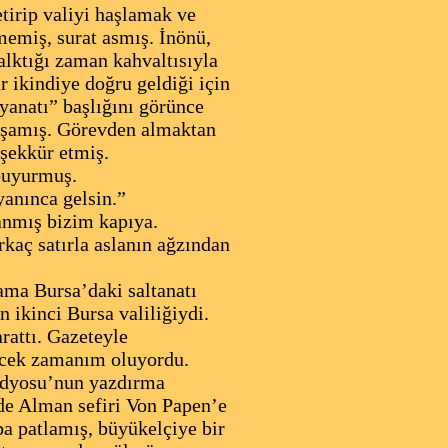
tirip valiyi haşlamak ve
emiş, surat asmış. İnönü,
alktığı zaman kahvaltısıyla
r ikindiye doğru geldiği için
yanatı” başlığını görünce
muşamış. Görevden almaktan
eşekkür etmiş.
buyurmuş.
anınca gelsin.”
anmış bizim kapıya.
kaç satırla aslanın ağzından
 ama Bursa’daki saltanatı
n ikinci Bursa valiliğiydi.
rattı. Gazeteyle
ecek zamanım oluyordu.
Radyosu’nun yazdırma
nde Alman sefiri Von Papen’e
ba patlamış, büyükelçiye bir