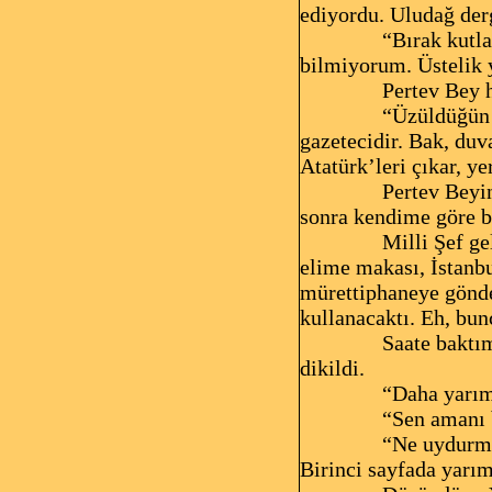
ediyordu. Uludağ derg
“Bırak kutl
bilmiyorum. Üstelik y
Pertev Bey 
“Üzüldüğün 
gazetecidir. Bak, duv
Atatürk’leri çıkar, ye
Pertev Beyin
sonra kendime göre b
Milli Şef ge
elime makası, İstanbu
mürettiphaneye gönder
kullanacaktı. Eh, bun
Saate baktı
dikildi.
“Daha yarım
“Sen amanı 
“Ne uydurmas
Birinci sayfada yarım