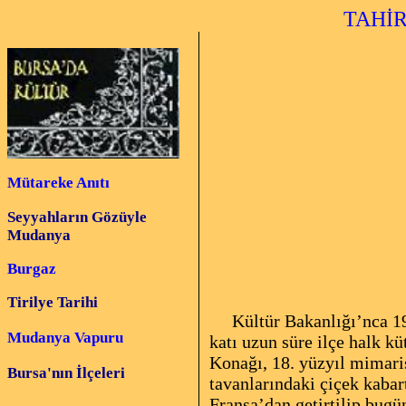
TAHİR P
Mütareke Anıtı
Seyyahların Gözüyle
Mudanya
Burgaz
Tirilye Tarihi
Kültür Bakanlığı’nca 19
Mudanya Vapuru
katı uzun süre ilçe halk k
Konağı, 18. yüzyıl mimaris
Bursa'nın İlçeleri
tavanlarındaki çiçek kaba
Fransa’dan getirtilip bugü