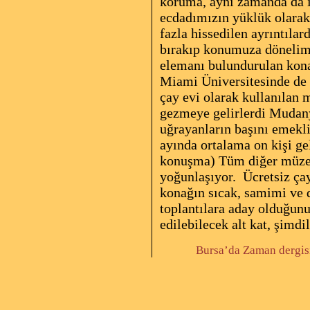
koruma, aynı zamanda da ı
ecdadımızın yüklük olarak
fazla hissedilen ayrıntıl
bırakıp konumuza dönelim. 
elemanı bulundurulan kona
Miami Üniversitesinde de d
çay evi olarak kullanılan
gezmeye gelirlerdi Mudany
uğrayanların başını emekl
ayında ortalama on kişi gel
konuşma) Tüm diğer müzeler
yoğunlaşıyor.
Ücretsiz ça
konağın sıcak, samimi ve d
toplantılara aday olduğunu
edilebilecek alt kat, şimdil
Bursa’da Zaman
dergis