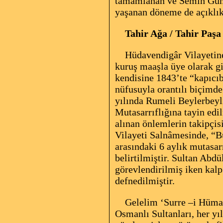
tamamlanan
ve Semih Günd
yaşanan döneme de
açıklı
Tahir Ağa / Tahir Paşa
Hüdavendigâr Vilayetine 
kuruş maaşla üye olarak g
kendisine 1843’te “kapıcıba
nüfusuyla orantılı biçimde
yılında Rumeli Beylerbeyli
Mutasarrıflığına tayin edi
alınan önlemlerin takipçis
Vilayeti Salnâmesinde, “B
arasındaki 6 aylık mutasarr
belirtilmiştir. Sultan Abd
görevlendirilmiş iken kalp
defnedilmiştir.
Gelelim ‘Surre –i Hümayu
Osmanlı Sultanları, her yıl