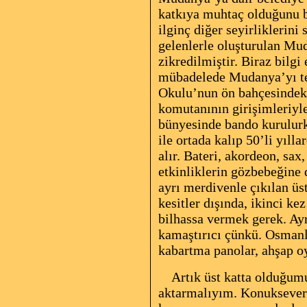
katkıya muhtaç olduğunu be
ilginç diğer
seyirliklerini
gelenlerle oluşturulan Mu
zikredilmiştir. Biraz bilg
mübadelede Mudanya’yı ter
Okulu’nun ön bahçesindeki 
komutanının girişimleriyl
bünyesinde bando kurulurke
ile ortada kalıp 50’li yıll
alır. Bateri, akordeon, sax
etkinliklerin gözbebeğine 
ayrı
merdivenle çıkılan üst
kesitler dışında, ikinci k
bilhassa vermek gerek. Ayr
kamaştırıcı çünkü. Osmanl
kabartma panolar, ahşap oy
Artık üst katta olduğumuz
aktarmalıyım.
Konukseverl