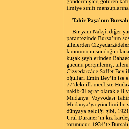
göndermişler, götüren kafi
ilmiye sınıfı mensuplarına
Tahir Paşa’nın Bursalı 
Bir yanı Nakşî, diğer yan
parantezinde Bursa’nın so
ailelerden Cizyedarzâdele
konumunun sunduğu olanak
kuşak şeyhlerinden Bahaed
gücünü perçinlemiş, aileni
Cizyedarzâde Saffet Bey il
oğulları Emin Bey’in ise e
77’deki ilk mecliste Hüda
nakib-ül eşraf olarak elli 
Mudanya
Voyvodası Tahi
Mudanya’ya yönelimi bu
dünyaya geldiği gibi, 1921
Ural Duraner’in kız karde
torunudur. 1934’te Bursal