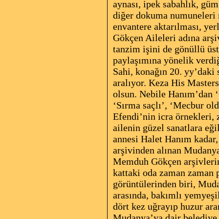
aynası, ipek sabahlık, güm
diğer dokuma numuneleri m
envantere aktarılması, yer
Gökçen Aileleri adına arşi
tanzim işini de gönüllü üs
paylaşımına yönelik verdiğ
Sahi, konağın 20. yy’daki
aralıyor. Keza His Masters
olsun. Nebile Hanım’dan 
‘Sırma saçlı’, ‘Mecbur ol
Efendi’nin icra örnekleri,
ailenin güzel sanatlara eğ
annesi Halet Hanım kadar,
arşivinden alınan Mudanya 
Memduh Gökçen arşivlerine 
kattaki oda zaman zaman pr
görüntülerinden biri, Mud
arasında, bakımlı yemyeşi
dört kez uğrayıp huzur ara
Mudanya’ya dair belediye 