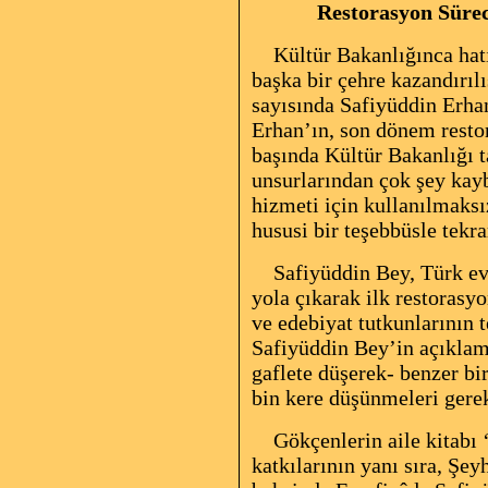
Restorasyon Sürec
Kültür Bakanlığınca hatır
başka bir çehre kazandırıl
sayısında Safiyüddin Erha
Erhan’ın, son dönem resto
başında Kültür Bakanlığı ta
unsurlarından çok şey kayb
hizmeti için kullanılmaks
hususi bir teşebbüsle tekra
Safiyüddin Bey, Türk evi, 
yola çıkarak ilk restorasy
ve edebiyat
tutkunlarının t
Safiyüddin Bey’in açıklam
gaflete düşerek- benzer bir
bin kere düşünmeleri gerek
Gökçenlerin aile kitabı ‘
katkılarının
yanı sıra, Şe