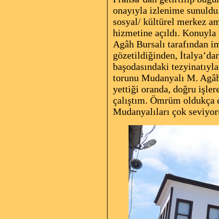
onayıyla izlenime sunuldu
sosyal/ kültürel merkez a
hizmetine açıldı. Konuyla
Agâh Bursalı tarafından im
gözetildiğinden, İtalya’da
başodasındaki tezyinatıyl
torunu Mudanyalı M. Agâh B
yettiği oranda, doğru işle
çalıştım. Ömrüm oldukça d
Mudanyalıları çok seviyo