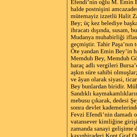
Efendi’nin oğlu M. Emin B
halde postnişini amcazade
mütemayiz izzetlü Halit Za
Bey; üç
kez belediye başka
ihracatı dışında, susam,
bu
Mudanya muhabirliği iflas
geçmiştir. Tahir Paşa’nın
Öte yandan Emin Bey’in ha
Memduh Bey, Memduh Gökçe
haraç adlı vergileri Bursa
aşkın süre sahibi olmuşlar
ve âyan olarak siyasi, ti
Bey bunlardan biridir. Mü
Sandıklı kaymakamlıkların
mebusu çıkarak, dedesi Şe
sonra devlet kademelerind
Fevzi Efendi’nin damadı ol
vatansever kimliğine giriş
zamanda sanayi gelişime d
kayınbiraderi Kont Graf Ot