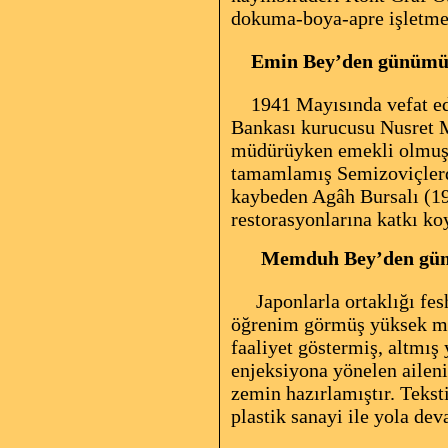
dokuma-boya-apre işletmes
Emin Bey’den günümü
1941 Mayısında vefat ede
Bankası kurucusu Nusret M
müdürüyken emekli olmuştu
tamamlamış Semizoviçlerd
kaybeden Agâh Bursalı (19
restorasyonlarına katkı k
Memduh Bey’den gü
Japonlarla ortaklığı fes
öğrenim görmüş yüksek ma
faaliyet göstermiş, altmış
enjeksiyona yönelen aileni
zemin hazırlamıştır. Tekst
plastik sanayi ile yola dev