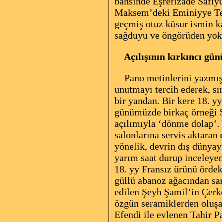
bahsinde Eşrefizâde Safiyü
Maksem’deki Eminiyye Tekk
geçmiş otuz küsur ismin ka
sağduyu ve öngörüden yoks
Açılışının kırkıncı gün
Pano metinlerini yazmış b
unutmayı tercih ederek, sı
bir yandan. Bir kere 18. y
günümüzde birkaç örneği S
açılımıyla ‘dönme dolap’. 
salonlarına servis aktaran
yönelik, devrin dış dünyay
yarım saat durup inceleyen
18. yy Fransız ürünü ördek
güllü abanoz ağacından san
edilen Şeyh Şamil’in Çerk
özgün seramiklerden oluşa
Efendi ile evlenen Tahir 