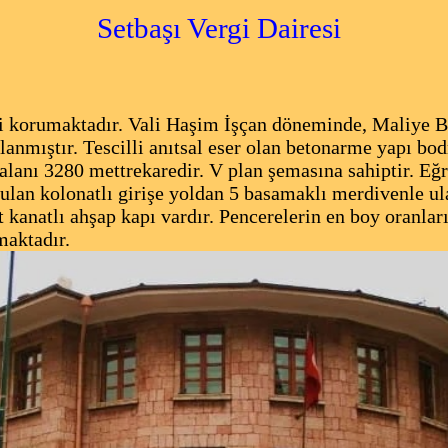
Setbaşı Vergi Dairesi
korumaktadır. Vali Haşim İşçan döneminde, Maliye Ba
lanmıştır. Tescilli anıtsal eser olan betonarme yapı 
 alanı 3280 mettrekaredir. V plan şemasına sahiptir. Eğ
urulan kolonatlı girişe yoldan 5 basamaklı merdivenle ul
t kanatlı ahşap kapı vardır. Pencerelerin en boy oranlar
maktadır.