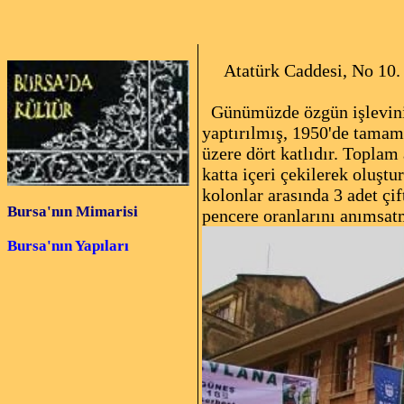
Atatürk Caddesi, No 10.
Günümüzde özgün işlevini 
yaptırılmış, 1950'de tamam
üzere dört katlıdır. Toplam
katta içeri çekilerek oluşt
kolonlar arasında 3 adet çif
Bursa'nın Mimarisi
pencere oranlarını anımsat
Bursa'nın Yapıları