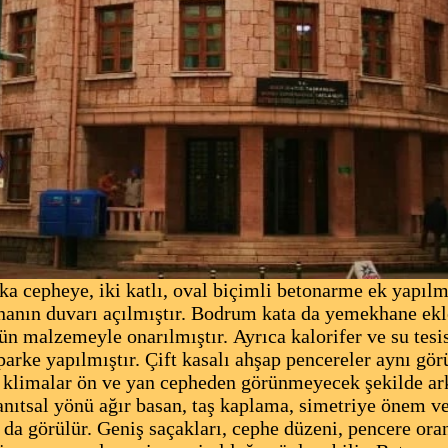
 cepheye, iki katlı, oval biçimli betonarme ek yapılm
nanın duvarı açılmıştır. Bodrum kata da yemekhane ekle
n malzemeyle onarılmıştır. Ayrıca kalorifer ve su tesis
parke yapılmıştır. Çift kasalı ahşap pencereler aynı g
, klimalar ön ve yan cepheden görünmeyecek şekilde ark
ıtsal yönü ağır basan, taş kaplama, simetriye önem ve
 da görülür. Geniş saçakları, cephe düzeni, pencere ora