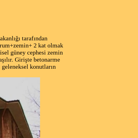
kanlığı tarafından
bodrum+zemin+ 2 kat olmak
risel güney cephesi zemin
aşılır. Girişte betonarme
ı geleneksel konutların