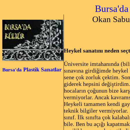
Bursa'da Yontu
Okan Sabuncula
Heykel sanatını neden seçt
Üniversite imtahanında (bil
Plastik Sanatlar
Bursa'da
sınavına girdiğimde heykel
sene çok zorluk çektim. Son
giderek hepsini değiştirdim
hocaların çoğunun bize karş
vermiyorlar. Ancak kavrams
Heykeli tamamen kendi gayr
teknik bilgiler vermiyorlar
sınıf. İlk sınıfta çok kalab
bile. Ben bu açığı kapatmak