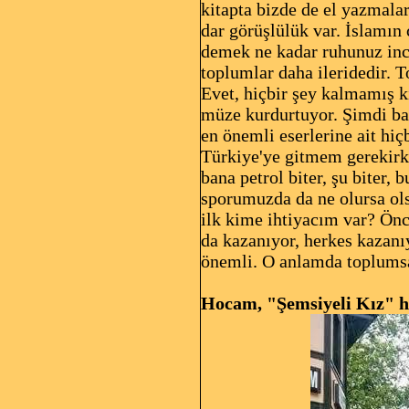
kitapta bizde de el yazmalar
dar görüşlülük var. İslamı
demek ne kadar ruhunuz ince 
toplumlar daha ileridedir. 
Evet, hiçbir şey kalmamış 
müze kurdurtuyor. Şimdi bak
en önemli eserlerine ait h
Türkiye'ye gitmem gerekirk
bana petrol biter, şu biter,
sporumuzda da ne olursa ols
ilk kime ihtiyacım var? Önce
da kazanıyor, herkes kazanı
önemli. O anlamda toplumsa
Hocam, "Şemsiyeli Kız" he