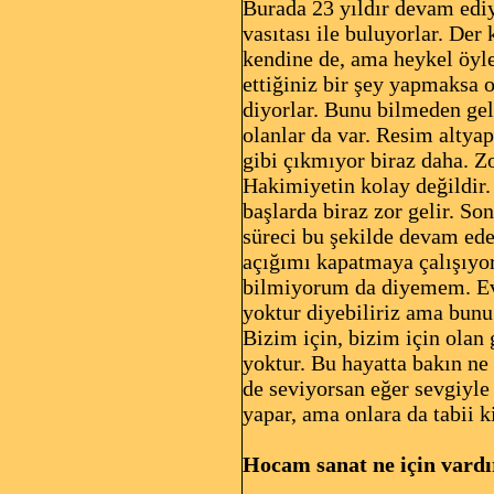
Burada 23 yıldır devam ediyo
vasıtası ile buluyorlar. De
kendine de, ama heykel öyl
ettiğiniz bir şey yapmaksa o
diyorlar. Bunu bilmeden gel
olanlar da var. Resim altya
gibi çıkmıyor biraz daha. Zo
Hakimiyetin kolay değildir. 
başlarda biraz zor gelir. S
süreci bu şekilde devam e
açığımı kapatmaya çalışıyo
bilmiyorum da diyemem. Eve
yoktur diyebiliriz ama bunu 
Bizim için, bizim için olan 
yoktur. Bu hayatta bakın ne
de seviyorsan eğer sevgiyle
yapar, ama onlara da tabii 
Hocam sanat ne için vardı