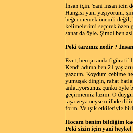
İnsan için. Yani insan için 
Hangisi yani yaşıyorum, şi
beğenmemek önemli değil, ke
kelimelerimi seçerek özen g
sanat da öyle. Şimdi ben a
Peki tarzınız nedir ? İnsan
Evet, ben şu anda figüratif
Kendi adıma ben 21 yaşlar
yazdım. Koydum cebime heps
yumuşak dingin, rahat hatla
anlatıyorsunuz çünkü öyle b
geçirmemiz lazım. O duyguy
taşa veya neyse o ifade dilin
form. Ve ışık etkileriyle bi
Hocam benim bildiğim kada
Peki sizin için yani heyke