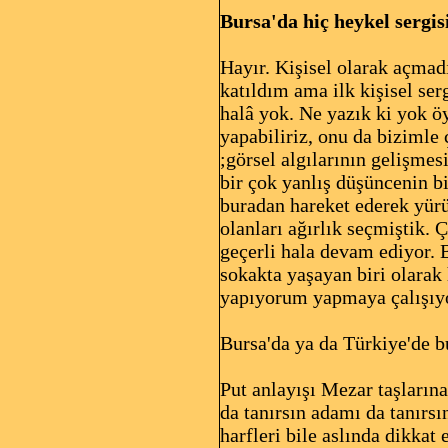
Bursa'da hiç heykel sergis
Hayır. Kişisel olarak açmad
katıldım ama ilk kişisel ser
halâ yok. Ne yazık ki yok ö
yapabiliriz, onu da bizimle
;görsel algılarının gelişmes
bir çok yanlış düşüncenin b
buradan hareket ederek yür
olanları ağırlık seçmiştik.
geçerli hala devam ediyor. 
sokakta yaşayan biri olarak
yapıyorum yapmaya çalışıyo
Bursa'da ya da Türkiye'de 
Put anlayışı Mezar taşlarına
da tanırsın adamı da tanırsın
harfleri bile aslında dikkat