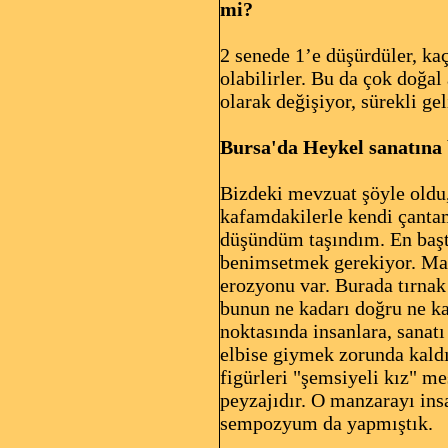
mi?
2 senede 1’e düşürdüler, ka
olabilirler. Bu da çok doğal
olarak değişiyor, sürekli g
Bursa'da Heykel sanatına b
Bizdeki mevzuat şöyle oldu
kafamdakilerle kendi çanta
düşündüm taşındım. En başta
benimsetmek gerekiyor. Malu
erozyonu var. Burada tırnak
bunun ne kadarı doğru ne ka
noktasında insanlara, sanatı
elbise giymek zorunda kaldı
figürleri "şemsiyeli kız" m
peyzajıdır. O manzarayı ins
sempozyum da yapmıştık.