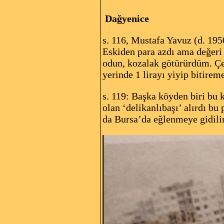
Dağyenice
s. 116, Mustafa Yavuz (d. 1950
Eskiden para azdı ama değeri 
odun, kozalak götürürdüm. Çe
yerinde 1 lirayı yiyip bitirem
s. 119: Başka köyden biri bu 
olan ‘delikanlıbaşı’ alırdı b
da Bursa’da eğlenmeye gidilir