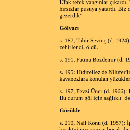
Ufak tefek yangınlar çıkardı.
hırsızlar pusuya yatardı. Biz 
gezerdik”.
Gölyazı
s. 187, Tahir Sevinç (d. 1924)
zehirlendi, öldü.
s. 191, Fatma Bozdemir (d. 19
s. 195: Hıdırellez'de Nilüfer
kavanozlara konulan yüzükler,
s. 197, Fevzi Üner (d. 1966):
Bu durum göl için sağlıklı de
Görükle
s. 210, Nail Konu (d. 1957): 
bıraktığımız zaman böcek dışa