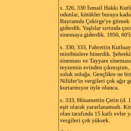
s. 326, 330 İsmail Hakkı Kutl
odunlar, kütükler buraya kada
Bayramda Çekirge'ye gitmek i
giderdik. Yaşlılar sırtında ç
sinemaya giderdik. 1950, 60'l
s. 330, 333, Fahrettin Kutluay
minibüslere binerdik. Şehrekü
sineması ve Tayyare sineması
teyzemin evinden çıkmıştım, İ
soluk soluğa. Gençlikte ne biz
Nilüfer'in vergileri çok ağır 
kurtarmıyor öyle olunca.
s. 333, Hüsamettin Çetin (d. 
eşit olarak yararlanamadı. Ki
olan tarafında 15 katlı evler 
vergileri çok yüksek.