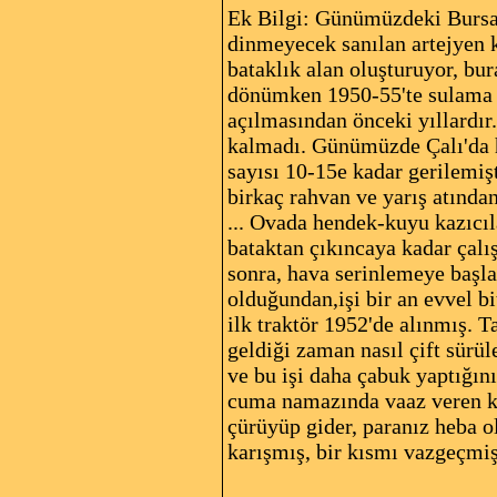
Ek Bilgi: Günümüzdeki Bursa-
dinmeyecek sanılan artejyen 
bataklık alan oluşturuyor, bur
dönümken 1950-55'te sulama ka
açılmasından önceki yıllardır.
kalmadı. Günümüzde Çalı'da h
sayısı 10-15e kadar gerilemişt
birkaç rahvan ve yarış atında
... Ovada hendek-kuyu kazıcıla
bataktan çıkıncaya kadar çalı
sonra, hava serinlemeye başla
olduğundan,işi bir an evvel b
ilk traktör 1952'de alınmış. 
geldiği zaman nasıl çift sürü
ve bu işi daha çabuk yaptığın
cuma namazında vaaz veren kö
çürüyüp gider, paranız heba o
karışmış, bir kısmı vazgeçmiş