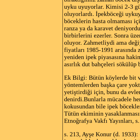
uyku uyuyorlar. Kimisi 2-3 g
oluyorlardı. İpekböceği uyku
böceklerin hasta olmaması içi
ranza ya da karavet deniyordu
birbirlerini ezerler. Sonra ü
oluyor. Zahmetliydi ama değiy
fiyatları 1985-1991 arasında 
yeniden ipek piyasasına hakim
asırlık dut bahçeleri sökülüp
Ek Bilgi: Bütün köylerde bit 
yöntemlerden başka çare yoktu
yetiştirdiği için, bunu da ev
denirdi.Bunlarla mücadele he
kokusundan bile ipek böcekleri
Tütün ekiminin yasaklanmasınd
Etnoğrafya Vakfı Yayınları, s.
s. 213, Ayşe Konur (d. 1933):