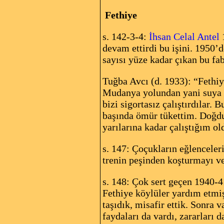
Fethiye
s. 142-3-4:
İhsan Celal Antel
1
devam ettirdi bu işini. 1950’
sayısı yüze kadar çıkan bu fa
Tuğba Avcı (d. 1933): “Fethi
Mudanya yolundan yani suya k
bizi sigortasız çalıştırdılar
başında ömür tükettim. Doğdu
yarılarına kadar çalıştığım ol
s. 147: Çoçukların eğlencele
trenin peşinden koşturmayı ve
s. 148: Çok sert geçen 1940-
Fethiye köylüler yardım etmiş
taşıdık, misafir ettik. Sonra 
faydaları da vardı, zararları d