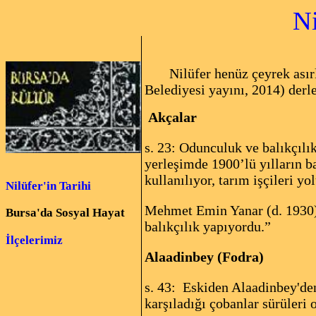
Nilüfer'd
Nilüfer henüz çeyrek asırl
Belediyesi yayını, 2014) derle
Akçalar
s. 23: Odunculuk ve balıkçılı
yerleşimde 1900’lü yılların 
kullanılıyor, tarım işçileri yo
Nilüfer'in Tarihi
Mehmet Emin Yanar (d. 1930):
Bursa'da Sosyal Hayat
balıkçılık yapıyordu.”
İlçelerimiz
Alaadinbey (Fodra)
s. 43: Eskiden Alaadinbey'de
karşıladığı çobanlar sürüleri 