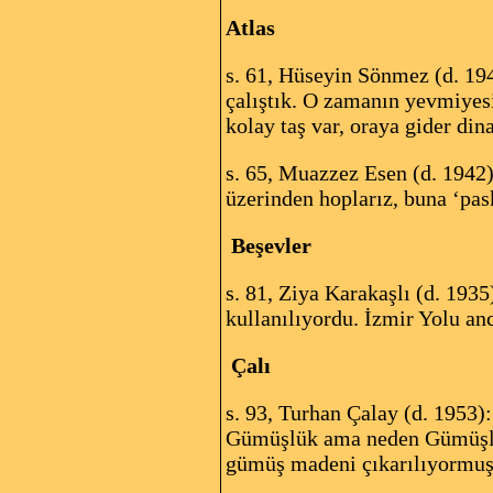
Atlas
s. 61, Hüseyin Sönmez (d. 194
çalıştık. O zamanın yevmiyesi
kolay taş var, oraya gider din
s. 65, Muazzez Esen (d. 1942):
üzerinden hoplarız, buna ‘pas
Beşevler
s. 81, Ziya Karakaşlı (d. 193
kullanılıyordu. İzmir Yolu an
Çalı
s. 93, Turhan Çalay (d. 1953)
Gümüşlük ama neden Gümüşlük
gümüş madeni çıkarılıyormuş.