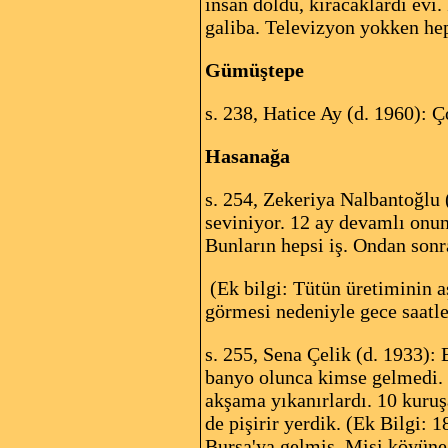
insan doldu, kıracaklardı evi
galiba. Televizyon yokken hep
Gümüştepe
s. 238, Hatice Ay (d. 1960): 
Hasanağa
s. 254, Zekeriya Nalbantoğlu 
seviniyor. 12 ay devamlı onun
Bunların hepsi iş. Ondan sonr
(Ek bilgi: Tütün üretiminin a
görmesi nedeniyle gece saatler
s. 255, Sena Çelik (d. 1933):
banyo olunca kimse gelmedi. İ
akşama yıkanırlardı. 10 kuru
de pişirir yerdik. (Ek Bilgi:
Bursa'ya gelmiş, Misi köyüne