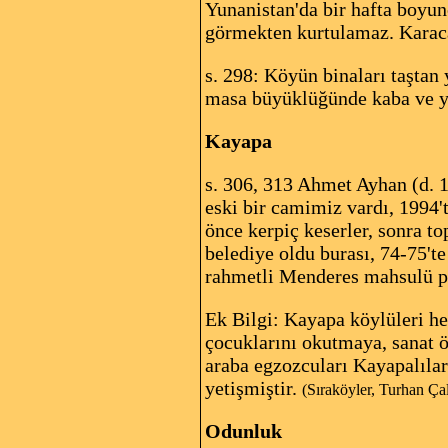
Yunanistan'da bir hafta boyun
görmekten kurtulamaz. Karaca
s. 298: Köyün binaları taştan
masa büyüklüğünde kaba ve yum
Kayapa
s. 306, 313 Ahmet Ayhan (d. 1
eski bir camimiz vardı, 1994't
önce kerpiç keserler, sonra t
belediye oldu burası, 74-75't
rahmetli Menderes mahsulü para
Ek Bilgi: Kayapa köylüleri he
çocuklarını okutmaya, sanat ö
araba egzozcuları Kayapalılar
yetişmiştir.
(Sıraköyler, Turhan Çal
Odunluk