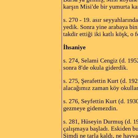
karşın Misi'de bir yumurta ka
s. 270 - 19. asır seyyahlarında
yedik. Sonra yine arabaya bin
takdir ettiği iki katlı köşk, o
İhsaniye
s. 274, Selami Cengiz (d. 195
sonra 8'de okula giderdik.
s. 275, Şerafettin Kurt (d. 1
alacağımız zaman köy okullar
s. 276, Seyfettin Kurt (d. 193
gezmeye gidemezdin.
s. 281, Hüseyin Durmuş (d. 19
çalışmaya başladı. Eskiden bu
Şimdi ne tarla kaldı, ne hayv