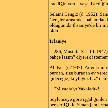
istediğin yerde yaşa, istediği
Selami Cengiz (d. 1952): Sana
Gençler arasında "babamdan ü
olduğumda İhsaniye'de bir met
oldu.
İrfaniye
s
. 286, Mustafa Sarı (d. 1947
bahçe lazım" diyerek istememi
Ali Kes (d.1937): Ailem müba
burdan, size buradan ev verec
gideceğiz, köylüyüz biz" demi
"Mustafa'yı Yakaladık! "
Söylenceye göre işgal günler
benzerliği ile Yunan jandarmal