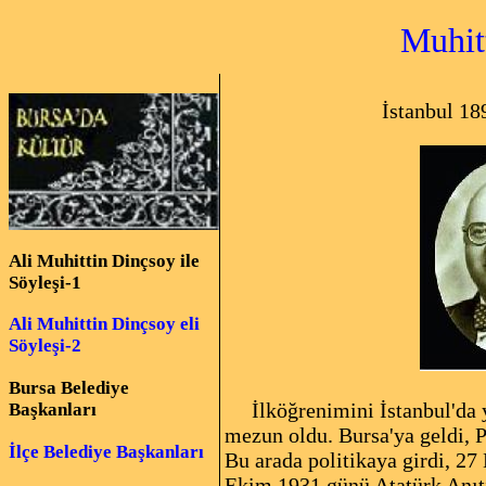
Muhittin D
İstanbul 1896 - B
Ali Muhittin Dinçsoy ile
Söyleşi
-1
Ali Muhittin Dinçsoy eli
Söyleşi-2
Bursa Belediye
İlköğrenimini İstanbul'da yap
Başkanları
mezun oldu. Bursa'ya geldi, Pa
İlçe Belediye Başkanları
Bu arada politikaya girdi, 27
Ekim 1931 günü Atatürk Anıtı'