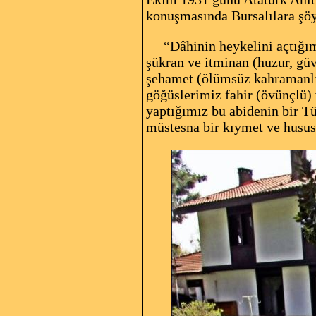
konuşmasında Bursalılara şöy
“Dâhinin heykelini açtığımız
şükran ve itminan (huzur, gü
şehamet (ölümsüz kahramanlık
göğüslerimiz fahir (övünçlü)
yaptığımız bu abidenin bir Tü
müstesna bir kıymet ve hususi