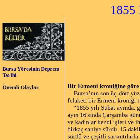
1855 Bur
Bursa Yöresinin Deprem
Tarihi
Bir Ermeni kroniğine göre
Önemli Olaylar
Bursa’nın son üç-dört yüzyı
felaketi bir Ermeni kroniği t
“1855 yılı Şubat ayında, gün
ayın 16'sında Çarşamba günü
ve kadınlar kendi işleri ve i
birkaç saniye sürdü. 15 daki
sürdü ve çeşitli sarsıntılarl