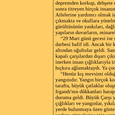
depremden korkup, dehşete d
sonra titreyen birçok insan
Ailelerine yardımcı olmak i
çıkmakta ve okullara yönelme
gürültüsünün yankıları, dağ
yapıların duvarların, minarel
“29 Mart günü gecesi ise sa
darbesi hafif idi. Ancak bir
altından uğultular geldi. Sa
kapalı çarşılardan dışarı çı
inerken insan çığlıklarıyla i
hıçkıra ağlamaktaydı. Ya ço
“Henüz kış mevsimi olduğu i
yangınıdır. Yangın birçok kol
tarafta, büyük çatlaklar olu
Irgandı'nın dükkanları hara
duruma geldi. Büyük Çarşı ya
çığlıkları ve yangınlar, yıkı
yerde bulunmaya özen gösteri