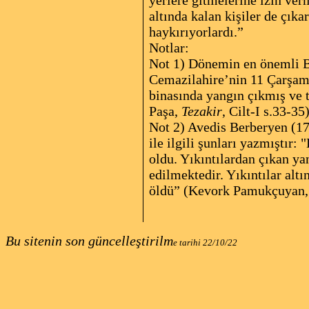
yerlere gitmelerine izin ver
altında kalan kişiler de çık
haykırıyorlardı.”
Notlar:
Not 1) Dönemin en önemli Bu
Cemazilahire’nin 11 Çarşamb
binasında yangın çıkmış ve 
Paşa,
Tezakir
, Cilt-I s.33-35
Not 2) Avedis Berberyen (17
ile ilgili şunları yazmıştır:
oldu. Yıkıntılardan çıkan ya
edilmektedir. Yıkıntılar altı
öldü” (Kevork Pamukçuyan,
Bu sitenin son güncelleştirilm
e tarihi
22/10/22